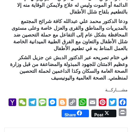
الدائمة أو الموت وليس له علاج ولايمكن الوقاية منه إلا
بالتطعيم بلقاح شلل الأطفال
ودعا الدكتور محمد علي عبدالله كافة شرائح المجتمع
بالمديريات والمناطق والقرى والعزل خاصة وعلى مستوى
المحافظة بشكل عام إلى التفاعل مع حملة التحصين ضد
شلل الأطفال والتعاون مع الفرق الطبية الميدانية الخاصة
بالعمل المناط به في تطعيم الأطفال
في ختام تصريحه عبر الدكتور الدبش عن جزيل الشكر
وعظيم الامتنان للجهود المبذولة والمضاعفة من قبل وزارة
الصحة العامة والسكان وكذا الداعمين لحملة التحصين
لمنظمتي. الصحة العالمية واليونيسيف
مشــــاركـــة
Y
W
T
M
M
B
C
W
E
P
T
F
a
e
e
e
e
l
o
h
m
i
w
a
P
Share
Post
h
C
l
s
s
o
p
a
a
n
i
c
r
o
h
e
s
s
g
y
t
i
t
t
e
i