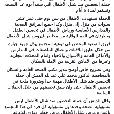
حملة التحصين ضد شلل الأطفال التي ستبدأ يوم غدا السبت
وتستمر لمدة 6 أيام
الحملة تستهدف الأطفال من سن يوم حتى عمر عشر
سنوات من منزل إلى منزل وكذا جميع المرافق الصحية
والمدارس الأساسية ورياض الأطفال في تحصين الطفل
بقطرتان في الفم للوقاية من مخاطر فيروس شلل الأطفال
فريق التوعية المختص في توعية المجتمع يبذل جهود جبارة
من خلال تعليق اللافتات وإلصاق الملصقات في المدارس
والأماكن العامة والأسواق والاحياء وامام المحلات التجارية
وغيرها من الأماكن القريبة من الأهلة بالسكان
وفي تصريح خاص أوضح مدير مكتب الصحة العامة والسكان
بالمحافظة الدكتور محمد علي عبدالله الدبش أن حملة
التحصين ضد شلل الأطفال مهمة جدا وضرورة ملحة في
تحصين الأطفال حتى وان سبق تحصينهم من خلال الحملات
السابقة
وقال الدبش أن حملة التحصين ضد شلل الأطفال ليس
مسؤولية الصحة وحدها بل مسؤولية كل فرد في هذا المجتمع
باعتباره مرض شلل الأطفال مرض خطير ويؤدي للإعاقة