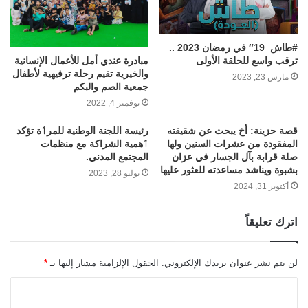
#طاش_19″ في رمضان 2023 ..
ترقب واسع للحلقة الأولى
مبادرة عندي أمل للأعمال الإنسانية
والخيرية تقيم رحلة ترفيهية لأطفال
مارس 23, 2023
جمعية الصم والبكم
نوفمبر 4, 2022
قصة حزينة: أخ يبحث عن شقيقته
رئيسة اللجنة الوطنية للمرٲة تؤكد
المفقودة من عشرات السنين ولها
ٲهمية الشراكة مع منظمات
صلة قرابة بآل الجسار في عزان
المجتمع المدني.
بشبوة ويناشد مساعدته للعثور عليها
يوليو 28, 2023
أكتوبر 31, 2024
اترك تعليقاً
لن يتم نشر عنوان بريدك الإلكتروني.
الحقول الإلزامية مشار إليها بـ
*
ا
ل