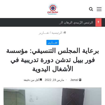
القائمة
بحث
عن
الرئيس الزُبيدي الرهان الرابح.. ثقة شعبية مطلقة في معركة الهوية والسيادة
الرئيسية
/
تقـــارير
تقـــارير
برعاية المجلس التنسيقي: مؤسسة
فور بييل تدشن دورة تدريبية في
الأشغال اليدوية
Jamal
مارس 19, 2022
أقل من دقيقة