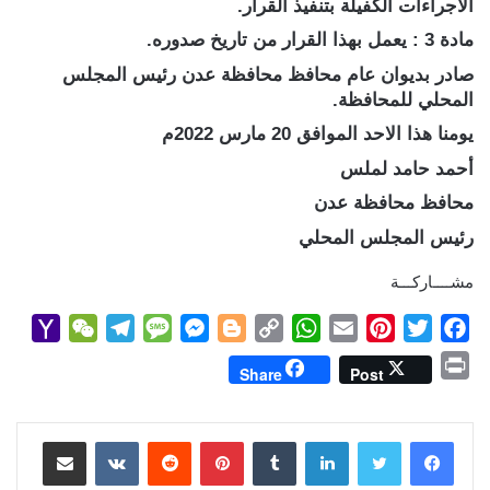
الاجراءات الكفيلة بتنفيذ القرار.
مادة 3 : يعمل بهذا القرار من تاريخ صدوره.
صادر بديوان عام محافظ محافظة عدن رئيس المجلس
المحلي للمحافظة.
يومنا هذا الاحد الموافق 20 مارس 2022م
أحمد حامد لملس
محافظ محافظة عدن
رئيس المجلس المحلي
مشــــاركـــة
Y
W
T
M
M
B
C
W
E
P
T
F
a
e
e
e
e
l
o
h
m
i
w
a
P
Share
Post
h
C
l
s
s
o
p
a
a
n
i
c
r
o
h
e
s
s
g
y
t
i
t
t
e
i
b
t
e
l
s
لينكدإن
L
g
e
بينتيريست
a
g
a
o
مشاركة عبر البريد
n
M
t
r
g
n
e
i
A
r
e
o
t
طباعة