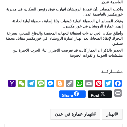
العاصمة عدن.
وأكدت المصادر ،أن عمارة الرويشان انهارت فوق رؤوس السكان، في مديرية
خورمكسر بالعاصمة عدن.
وتؤكد المصادر ان الحصيلة الاولية 3وفيات و18 إصابة ، حصيلة أولية لحادثة
إنهيار عمارة الرويشان في خور مكسر..
وأطلق سكان الحي نداءات استغاثة للجهات المختصة والدفاع المدني، بسرعة
التحرك لإنقاذ الضحايا، بعد انهيار عمارة الرويشان في خورمكسر مقابل محطة
سيفيو.
الجدير بالذكر ان العمار كانت قد تعرضت للاضرار اثناء الحرب الاخيرة بين
ميليشيات الحوثية والقوات الجنوبية
مشــــاركـــة
Y
W
T
M
M
B
C
W
E
P
T
F
a
e
e
e
e
l
o
h
m
i
w
a
P
Share
Post
h
C
l
s
s
o
p
a
a
n
i
c
r
o
h
e
s
s
g
y
t
i
t
t
e
i
o
a
g
a
e
g
L
s
l
e
t
b
انهيار
انهيار عمارة في عدن
n
M
t
r
g
n
e
i
A
r
e
o
t