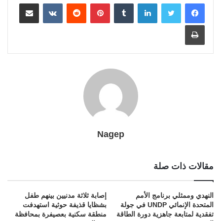
a
a
e
g
r
n
p
e
r
o
لينكدإن
بينتيريست
مشاركة عبر البريد
i
m
e
k
p
s
k
طباعة
l
r
t
Nagep
مقالات ذات صلة
النهدي وممثلي برنامج الأمم
إصابة ثلاثة مدنيين بينهم طفل
المتحدة الإنمائي UNDP في جولة
بشظايا قذيفة حوثية استهدفت
تفقدية لمتابعة جاهزية دورة الطاقة
منطقة سكنية بعصيفرة بمحافظة