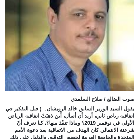
صوت الضالع / صلاح السلقدي
يقول السيد الوزير السابق خالد الرويشان: ( قبل التفكير في
اتفاقية رياض ثاني، أريد أن أسأل، أين ذهبَتْ اتفاقية الرياض
الأولى في نوفمبر 2019؟ وماذا تنفّذ منها؟، كنا نعرف أنّ
شرعنة الانتقالي كان الهدف من الاتفاقية بعد دعوة الأمم
المتحدة والجامعة العربية لحضور التوقيع، والدليل على ذلك