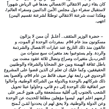
كان بقاء زعيم الانتقالي الانفصالي بعدها في الرياض شهوراً
لاستقبال سفراء دول مجلس الأمن الدائمين وسفراء العالم!،
وهكذا تمت شرعنة الانتقالي توطئةً لشرعنة تقسيم اليمن)
انتهى.
– حضرة الوزير المثقف.. أعلـمْ أن ممن لا يزالون
مسكونون منذ عام 94م بمفردات الوحدة أو الموت، و
عالقون منذ ذلك التاريخ عند عبارات الانفصال والشرذمة
والردة. ولم يستوعبوا بعد متغيرات سبع سنوات من
الحرب،بل متغيرات وصراع ونضال ثلاثة عقود مضت بين
باطل ثقافة الهيمنة وبين حق الضحايا والشرفاء والوطنيبن
الحقيققين، وكما عليك ان تعلم ان الذين قضوا على المشروع
الوحدوي في رابعة نهار صيف قائظ من عام 94م، وأقصوا بعد
ذلك شركائهم بالوحدة وبالدولة من الشراكة الوطنية، وأحالوا
حبر اتفاقية تلك الوحدة إلى دمٍ قاني، وحاولوا عبثا تحويل
الشعب بالجنوب إلى أقلية مستضعفة والى هنودٍ حُـمر على
أرضهم اعلم انهم ليسوا مؤهلين مطلقا للحديث عن الوحدة
وعن الدولة والوطنية، ولا يحق لهم ان يحددوا لمَـن تُـمنح