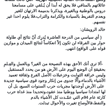
عائلاتهم بالمنافي فلا يحق له أبدا أن يُـلقي على مسامعنا
دروس بالوطنية وبالغيرة، ويذكرنا بدميمة الارتهان للغير
وبعدم التفريط بالسيادة والكرامة والتراب،فلا يلوم احدا غير
نفسهم.
خالد الرويشان:
( أي سياسي من الدرجة العاشرة يُدرِك أنّ نتائج أي طاولة
حوار بين الفرقاء لن تكون إلاّ انعكاساً لنتائج الميدان و موازين
قواه على الواقع) انتهى.
-ألا ترى أنك الأحق بهذه النصيحة من الغير؟ وبالعملِ والعِـلمِ
بحقيقةِ أن الوضع اليوم على الأرض هو من يحدد المستقبل
وليس خرافة الثوابت وخزعبلات الأصل الفرع وثقافة تعميد
الأشياء بالدماء،وألّا جدوى من إنكار وجود قوى سياسية جديدة
على الأرض أوجدتها مجريات حرب السنوات السبع، بل أن
لها امتدادا سياسيا ووطنيا منذ عقود،وتحديدا منذ غداة حرب
كارثة عام 94م التي عمّـدت كل الأشياء بالدم
والنفط،فالأوصاع تغيرت والأحوال تبدلت.