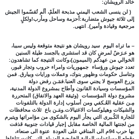
خالد الرويشان:
( لن ينسى الشعب اليمني مذبحة العلَمْ، ألَم تُقسّموا الجيش
إلى ثلاثة جيوش متضاربة:أحزمة وساحل ومأرب!ولكلٍ
مرجعية وقيادة وأمير). انتهى.
– ما تراه اليوم سيد رويشان هو نتيجة متوقعة وليس سببا،
هو عـرَضٌ لمرضٍ كان قد استشرى بالجسد طيلة السنين
الخوالي من عهدكم (الميمون)،وكانت النتيجة كما تشاهدون:
تعدد جيوش ورؤساء جمهوريات وامراء حروب وتجار قبور،
وتناسل حكومات وظهور بنوك، وعملات ورايات وبيارق. فمن
يزرع العوسج لا يجني سوى العنبا.فمَـن رفض دولة
المؤسسات وسيادة القانون وأطاح بمشروع الدولة المدنية،
مشروع دولة المؤسسات (وثيقة العهد والاتفاق) المتحررة
مِـن عقلية العُـكفي ومن أسلوب إدارة الدولة بالتلفونات
والشيكات وهيلوكسات الاغتيالات.ومَـن باع ثلاث محافظات
للجارة الكُـبرى التي يجأر اليوم بالشكوى من مؤامراتها ويتبرم
من لجنتها المالية الخاصة مقابل إجبار قيادات جنوبية قذفت
بها حرب 94م الى المنافي على العودة عنوة الى صنعاء،
وقطع المساعدات المالية الخليجية الهزيلة التي كانت تتلقاها