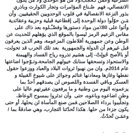
الشرعية وعمن تُـحجب،ولا من هو الوحدي ولا من يكون
الاتفصالي، فهم صُـناع المؤامرات وتجار الكوارث وباذري
بذور النزعة الانفصالية في قلوب الوحدويين الحقيقيين. وأن
مَـن حوّلَوا دولة الوحدة إلى إقطاعية قبلية وحزبية وعقائدية
وأتوا على 80٪من مواد دستورها وفصّـّـلوه بعد ذاك على
مقاس الزعيم الرمز ليسوا بالموقع الذي يؤهلهم للحديث عن
الوطن وعن جمهورية أفلاطون المزعومة، وهم الذين يعرفون
قبل غيرهم أن الدولة والجمهورية بعد تلك الحرب قد تحولت-
أو بالأصح حُولٕتْ- إلى هشيم تذروه رياح الفساد والهيمنة
والاستحواذ وتسحقها سنابك خيولهم الجامحة،وتـوّجوا اضاعتها
عام 2014م. وان من نهبوا ثروات البلاد والعباد ووزعوا حقول
نفطها وغازها ومعادنها غنائم وجوائز على شيوخ القبيلة و
العسكر وباقي الفسدة واللصوص لن يصدقهم أحدٌ بما
يزعمونه اليوم من وطنية و ما يرفعون عقيرتهم عاليا على
وطنٍ اضاعوه وباعوه، حتى وأن تدثروا بمسوح الوعاظ،
وتجلببوا برداء االصلاحين.فمن صنع المأساة لن يحلها، أو حتى
يكون جزءا من حلها. هكذا تُحدّثنا التجارب، وهي صادقةٌ بما /
وعمَـن تُحدّثُ.