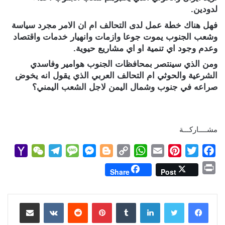
لدودين.
فهل هناك خطة عمل لدى التحالف ام ان الامر مجرد سياسة
وشعب الجنوب يموت جوعا وازمات وانهيار خدمات واقتصاد
وعدم وجود اي تنمية او اي مشاريع حيوية.
ومن الذي سينتصر بمحافظات الجنوب هوامير وفاسدي
الشرعية والحوثي ام التحالف العربي الذي يقول انه يخوض
صراعه في جنوب وشمال اليمن لاجل الشعب اليمني؟
مشــــاركـــة
Y
W
T
M
M
B
C
W
E
P
T
F
a
e
e
e
e
l
o
h
m
i
w
a
P
Share
Post
h
C
l
s
s
o
p
a
a
n
i
c
r
o
h
e
s
s
g
y
t
i
t
t
e
i
b
t
e
l
s
لينكدإن
L
g
e
بينتيريست
a
g
a
o
مشاركة عبر البريد
n
M
t
r
g
n
e
i
A
r
e
o
t
طباعة