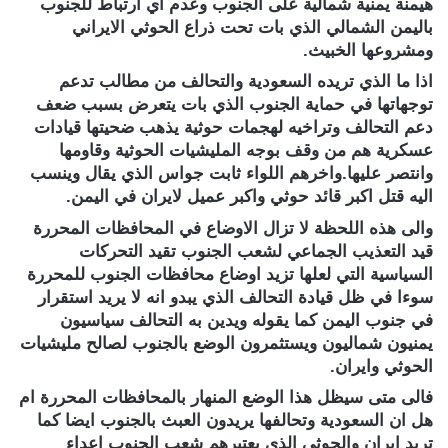
هيمنة يمنية شمالية على الجنوب وعدم اي ارتباط للجنوب
باليمن الشمالي الذي بات تحت ذراع الحوثي الايراني
ومشروعها الخبيث.
اذا ما الذي تريده السعودية والتحالف من مطالب تدعم
توجهاتها في حماية الجنوب الذي بات يتعرض بسبب ضعف
دعم التحالف وتراخيه لهجمات حوثية يذهب ضحيتها قيادات
عسكرية هم من وقف بوجه المليشيات الحوثية وقاومها
وانتصر عليها.واخرهم اللواء ثابت جواس الذي يقال وينسب
اليه قتل اكبر قائد حوثي واكبر عميل لايران في اليمن.
والى هذه اللحظة لا تزال الاوضاع في المحافظات المحررة
قيد التعذيب الجماعي لشعب الجنوب تقيد التحركات
السياسية التي لعلها تزيد اوضاع محافظات الجنوب للمحررة
سوءا في ظل قيادة التحالف الذي يبدو انه لا يريد استقرار
في جنوب اليمن كما يقوله ويدين به التحالف سياسيون
يمنيون شماليون ويستثمرون الوضع بالجنوب لصالح مليشيات
الحوثي وايران.
فالى متى سيظل هذا الوضع المنهار بالمحافظات المحررة ام
هل ان السعودية وتحالفها يريدون العبث بالجنوب ايضا كما
تريد ايران والحوثي الذي يعتبرهم شعب الجنوب اعداء