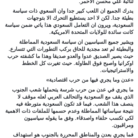
لنائبة علي محسن الاحمر.
يدرك الجميع ان اللعب كبير جدا وان السعوي ذات سياسة
بطيئة جدا. لكن لا احد يستطيع التحرك الا بتوجهات
السعودية، ويرون ان التعامل السعودي هذا ياتي ضمن سياسة
كانت سائدة للولايات المتحدة الامريكية.
ويشير جميع السياسيين ان سياسة السعودية المماطلة
والبطيئة لم تعد مجدية للحاق بركب التطورات التي تتسارع.
حيث يصير الصديق عدوا والعدو صديقا وهذا ما كشفته حرب
اوكرانيا واصبح فوق الطاولة. حيث تغيرت كل الخطط
والاستراتيجيات.
«عدن وما يجري فيها من حرب اقتصادية»
ما يجري في عدن من حرب شرسة يتحملها شعب الجنوب
الذي يقف مع السعودية والتحالف العربي لعله موقف لا
ينصف هذا الشعب. فيما قد تكون السعودية متورطة فيه
نتيجة سياساتها المماطلة وعدم حسمها للملفات ذات الاهمية
لكي تكسب حلفاء واصدقاء. وفق ما يقوله سياسيون
ومراقبون.
فما يجري بعدن والمناطق المحررة بالجنوب هو استهداف