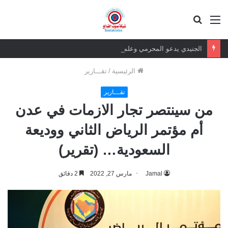
القائمة
بحث
عن
الجنيدي يدعو المحرمي وعلماء التيار السلفي إلى موقف واضح من الإساءة للزبيدي ويحذر من تداعيات الصمت
الرئيسية
/
تقـــارير
تقـــارير
من سينتصر تجار الازمات في عدن
أم مؤتمر الرياض الثاني ووديعة
السعودية… (تقرير)
Jamal
مارس 27, 2022
2 دقائق