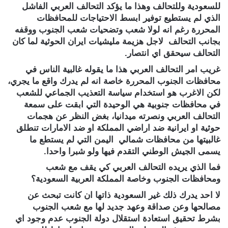
للسعودية وللتحالف وهذا ما يؤكد التحالف العربي الفاشل
الذي لم يستطيع توفير ابسط الاحتياجات للمحافظات
المحررة رغم انه لولا شعب وتضحيات شعب الجنوب ووقفه
بجانب التحالف لاجل هزيمة مليشيات ايران الحوثية لما كان
التحالف سيحقق اي انتصار.
غريب امر التحالف العربي هذا ما يقوله غالبية الناس في
محافظات الجنوب المحررة خاصة انه لم يدرك واقع ما يجري،
لكن الاغرب هو استخدام سياسة التعذيب الجماعي للشعب
في محافظات جنوبية هي الوحيدة التي ابقت على سمعة
التحالف العربي ونصرته ميدانيا، بغض النظر عن هجمات
حوثية او ايرانية ضد اراضي المملكة او ضد الامارات تنطلق
غالبيتها من محافظات شمالي اليمن التي لم يستطع ما
يسمى الجيش الوطني التقدم فيها ولو شبرا واحدا.
فما الذي يريده التحالف العربي كي يقف مع شعب
ومحافظات الجنوب وخاصة المملكة العربية السعودية؟
لا احد يدرك ذلك غير السعودية ذاتها ان كانت تبحث عن
مصالحها وعن صداقة وعهد جديد لها مع شعب الجنوب
بشرط تحقيق استعادة استقلال دولة الجنوب عدم وجود اي