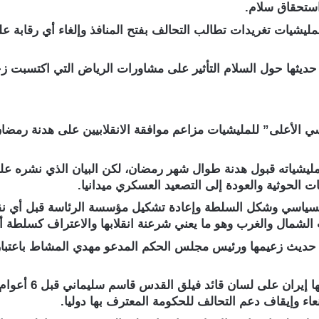
ستحقاق سلام.
ليشيات تغريدات تطالب التحالف بفتح المنافذ وإلغاء أي رقابة ع
 حديثها حول السلام التأثير على مشاورات الرياض التي اكتسبت زخم
الأعلى” للمليشيات مزاعم موافقة الانقلابيين على هدنة رمضان 
 مليشياته قبول هدنة طوال شهر رمضان، لكن البيان الذي نشره 
ت الحوثية والعودة إلى التصعيد العسكري ميدانيا.
سياسي وشكل السلطة وإعادة تشكيل مؤسسة الرئاسة قبل أي نقا
شمال والغرب وهو ما يعني شرعنة انقلابها والاعتراف كسلطة أم
حديث زعيمها ورئيس مجلس الحكم المدعو مهدي المشاط باعتباره
وتضمن بيان مليشي
اء وإيقاف دعم التحالف للحكومة المعترف بها دوليا.