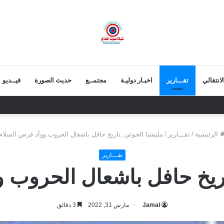
انتقالي
تقـــارير
اخبـار دوليـة
مجتمــع
حديث الصورة
فيــديو
الاوفياء!
الرئيسية
/
تقـــارير
/
مليشيا الحوثي..تاريخ حافل باشعال الحروب ووأد فرص السلام
تقـــارير
اريخ حافل باشعال الحروب 
Jamal
مارس 31, 2022
3 دقائق