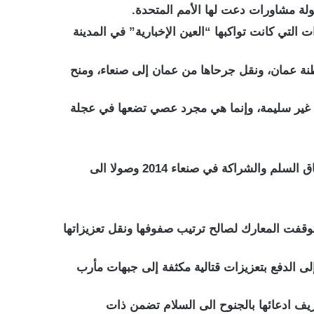
التي كانت تواكبها “العين الإخبارية” في المدينة
ة عمان، ونقل جرحاها من عمان إلى صنعاء، ومنح
ايا غير سليمة، وإنما هي مجرد عصي تضعها في عجلة
وكعادتها تتنصل مليشيات الحوثي من كل التزامات سلام وقعتها من أيام الحروب الستة في 2004 وحتى 2009 وحتى إتفاق السلم والشراكة في صنعاء 2014 وصولا الى
توقفت المعارك لصالح ترتيب صفوفها ونقل تعزيزاتها
ى الدفع بتعزيزات قتالية مكثفة إلى جبهات مأرب
يف ادعائها بالجنوح الى السلام تضمن ذات