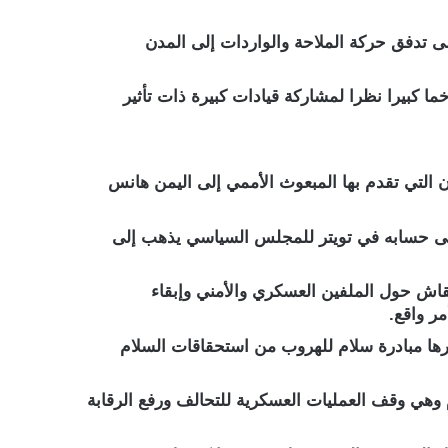
لى تدفق حركة الملاحة والواردات إلى المدن
ا كبيرا نظرا لمشاركة قيادات كبيرة ذات تأثير
التي تقدم بها المبعوث الأممي إلى اليمن هانس
على حسابه في تويتر للمجلس السياسي يذهب إلى
ش حول الملفين العسكري والأمني وإبقاء
ر واقع.
ا مبادرة سلام للهروب من استحقاقات السلام
ات الحوثي 3 شروط سبق وطرحتها إيران على لسان قائد فيلق القدس قاسم سليماني قبل 6 أعوام وهي وقف العمليات العسكرية للتحالف ورفع الرقابة