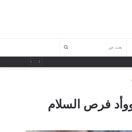
بحث
عن
ووأد فرص السلام