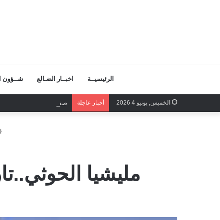
الرئيسيــة
اخبــار الضـالع
شــؤون ال
الخميس, يونيو 4 2026
أخبار عاجلة
صفحات المجد تكتب بصمود 
مليشيا الحوثي..ت