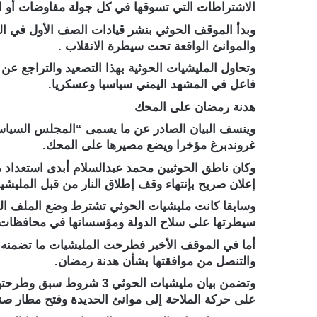
الاشتراطات التي تسوقها في كل جولة مفاوضات أو ا
وبدأ الموقف الحوثي بنشر قيادات الصف الأول في الم
والموانئ الواقعة تحت سيطرة الانقلاب .
وتحاول المليشيات الحوثية بهذا التصعيد والتراجع عن
فاعل في المشهد اليمني سياسيا وعسكريا.
هدنة رمضان على المحك
وينسف البيان الصادر عن ما يسمى “المجلس السياسي 
غروندبرغ مؤخرا ويضع مصيرها على المحك.
وكان ناطق الحوثيين محمد عبدالسلام أبدى استعداد
إعلان صريح بإنتهاء وقف إطلاق النار من قبل المليشيا
وسابقا كانت مليشيات الحوثي تشترط وضع الملف ال
سيطرتها على سلاح الدولة ومؤسساتها في محافظات ال
أما في الموقف الأخير فطرحت المليشيات ما تضمنه 
والتنصل من موافقتها بشأن هدنة رمضان.
على حركة الملاحة إلى موانئ الحديدة وفتح مطار صنع