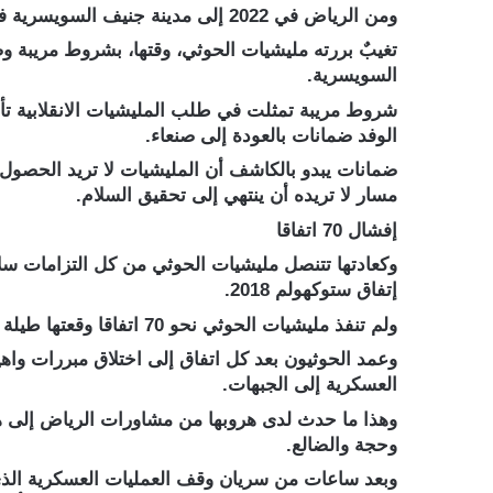
ومن الرياض في 2022 إلى مدينة جنيف السويسرية في 2018، التفت حبال الحوثي حول عنق السلام، حين تغيبوا عن جولة مشاورات دعت لها الأمم المتحدة.
تغيبٌ بررته مليشيات الحوثي، وقتها، بشروط مريبة وض
السويسرية.
شروط مريبة تمثلت في طلب المليشيات الانقلابية ت
الوفد ضمانات بالعودة إلى صنعاء.
ضمانات يبدو بالكاشف أن المليشيات لا تريد الحصول ع
مسار لا تريده أن ينتهي إلى تحقيق السلام.
إفشال 70 اتفاقا
إتفاق ستوكهولم 2018.
ولم تنفذ مليشيات الحوثي نحو 70 اتفاقا وقعتها طيلة مسيرة حروب التمرد والانقلاب التي تمتد لنحو 18 عاما.
وعمد الحوثيون بعد كل اتفاق إلى اختلاق مبررات واه
العسكرية إلى الجبهات.
وهذا ما حدث لدى هروبها من مشاورات الرياض إلى هدن
وحجة والضالع.
وبعد ساعات من سريان وقف العمليات العسكرية الذي 