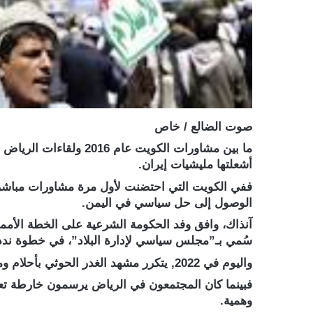
صوت الضالع / خاص
أشعلتها مليشيات إيران.
ففي الكويت التي احتضنت لأول مرة مشاورات مباشرة
الوصول إلى حل سياسي في اليمن.
آنذاك، وافق وفد الحكومة الشرعية على الخطة الأممي
سُمي بـ”مجلس سياسي لإدارة البلاد”، في خطوة نددت
واليوم في 2022, يتكرر مشهد الغدر الحوثي بأحلام ومستقبل اليمنيين، والشاهد هذه المرة، العاصمة السعودية الرياض.
فبينما كان المجتمعون في الرياض يرسمون خارطة تعبد
وهمية.