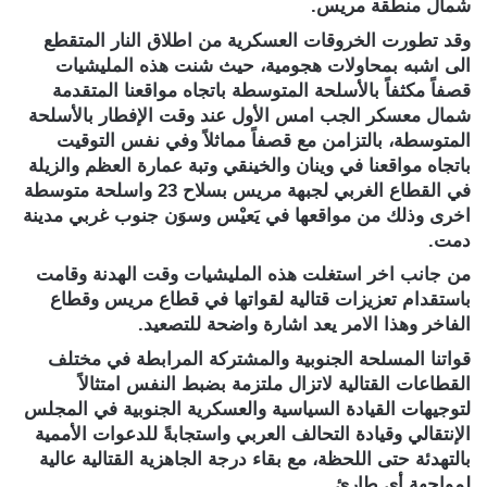
شمال منطقة مريس.
وقد تطورت الخروقات العسكرية من اطلاق النار المتقطع
الى اشبه بمحاولات هجومية، حيث شنت هذه المليشيات
قصفاً مكثفاً بالأسلحة المتوسطة باتجاه مواقعنا المتقدمة
شمال معسكر الجب امس الأول عند وقت الإفطار بالأسلحة
المتوسطة، بالتزامن مع قصفاً مماثلاً وفي نفس التوقيت
باتجاه مواقعنا في وينان والخينقي وتبة عمارة العظم والزيلة
في القطاع الغربي لجبهة مريس بسلاح 23 واسلحة متوسطة
اخرى وذلك من مواقعها في يَعيْس وسوَن جنوب غربي مدينة
دمت.
من جانب اخر استغلت هذه المليشيات وقت الهدنة وقامت
باستقدام تعزيزات قتالية لقواتها في قطاع مريس وقطاع
الفاخر وهذا الامر يعد اشارة واضحة للتصعيد.
قواتنا المسلحة الجنوبية والمشتركة المرابطة في مختلف
القطاعات القتالية لاتزال ملتزمة بضبط النفس امتثالاً
لتوجيهات القيادة السياسية والعسكرية الجنوبية في المجلس
الإنتقالي وقيادة التحالف العربي واستجابةً للدعوات الأممية
بالتهدئة حتى اللحظة، مع بقاء درجة الجاهزية القتالية عالية
لمواجهة أي طارئ.