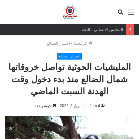
القائمة
بحث
عن
المجلس الانتقالي.. التجسيد الشرعي لتطلعات الشعب وقائد سفينة التحرر
الرئيسية
/
اخبــار الضـالع
اخبــار الضـالع
المليشيات الحوثية تواصل خروقاتها
شمال الضالع منذ بدء دخول وقت
الهدنة السبت الماضي
Jamal
أبريل 8, 2022
دقيقة واحدة