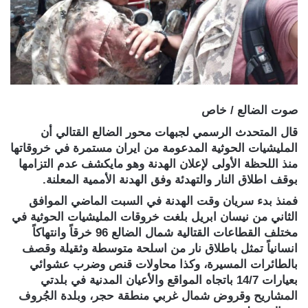
صوت الضالع / خاص
قال المتحدث الرسمي لجبهات محور الضالع القتالي أن
المليشيات الحوثية المدعومة من ايران مستمرة في خروقاتها
منذ اللحظة الأولى لإعلان الهدنة وهو مايكشف عدم التزامها
بوقف اطلاق النار والتهدئة وفق الهدنة الأممية المعلنة.
فمنذ بدء سريان وقت الهدنة في السبت الماضي الموافق
الثاني من نيسان ابريل بلغت خروقات المليشيات الحوثية في
مختلف القطاعات القتالية شمال الضالع 96 خرقاً وانتهاكاً
انسانياً تمثل باطلاق نار من اسلحة متوسطة وثقيلة وقصف
بالطائرات المسيرة، وكذا محاولات قنص وضرب عشوائي
بعيارات 14/7 باتجاه المواقع والأعيان المدنية في بلدتي
المشاريح وقروض شمال غربي منطقة حجر، وبلدة الجُروف