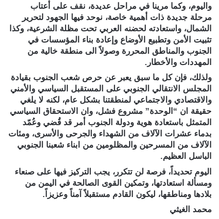
واليوم، وكما مرينا في مراحل عديدة، نقف على أعتاب
مرحلة جديدة ذات أهمية خاصة، نوحد فيها الجهود لتحرير
الشمال، واستعادته لحضنه العربي تحت مظلة الشرعية، وكذا
تثبيت الأمن وتطبيع الأوضاع وإعادة بناء المؤسسات في
الجنوب والمناطق المحررة وصولاً الى منطقة خالية من
المهددات والأخطار.
ولذلك، فإن كل ما سبق يعبر عن حرص شعب الجنوب بقيادة
المجلس الانتقالي الجنوبي على المستقبل السياسي والأمني
والاقتصادي والاجتماعي لمنطقتنا بشكل عام، لكنه لا يلغي
حقيقة ان “الوحدة” مشروع فشل، وان الاستحقاق السياسي
المتمثل باستعادة هوية ودولة الجنوب أمر قد قُضي وعُمّد
بدماء عشرات الآلاف من الشهداء والجرحى والأسرى، ومئات
الآلاف من المسرحين والمظلومين من ابناء شعبنا الجنوبي
الباسل العظيم.
اليوم تحديداً، فرصة لن تتكرر، يجب التركيز فيها على صنعاء
ومسألة استعادتها، وتمكين القوى الصالحة في اليمن من
بلادها ومناطقها، ليكون القادم مستقبلاً آمناً وعزيزاً.
محمد الغيثي