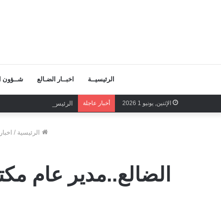
الرئيسيــة
اخبــار الضـالع
شــؤون ال
الإثنين, يونيو 1 2026
أخبار عاجلة
الرئيس الزُبيدي الرهان الر
الرئيسية
/
اخبار
الضالع..مدير عام م