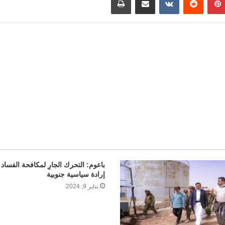
t
o
a
M
t
a
i
l
باعوم: التحرك الجارِ لمكافحة الفساد 
إرادة سياسية جنوبية
يناير 9, 2024