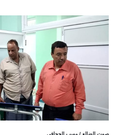
صوت الضالع / مهيب الجحافي