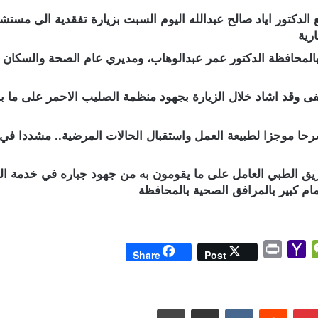
الدكتور اياد صالح عبدالله اليوم السبت بزيارة تفقدية الى مس
رية
ة بالمحافظة الدكتور عمر عبدالوهاب، ومديري عام الصحة والسكان 
 وقد اشاد خلال الزيارة بجهود منظمة الصليب الاحمر على ما ب
حا موجزا لطبيعة العمل واستقبال الحالات المرضية.. مشددا في
ريق الطبي العامل على ما يقومون به من جهود جباره في خدمة ا
م كبير بالمرافق الصحية بالمحافظة
P
Y
W
Share
Post
r
a
e
i
h
C
n
o
h
بينتيريست
مشاركة عبر البريد
طباعة