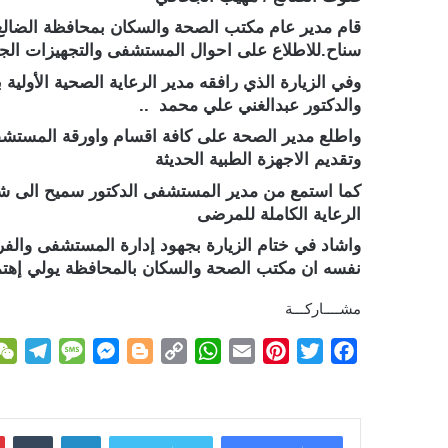
قام مدير عام مكتب الصحة والسكان بمحافظة الضالع 
سناح.للاطلاع على احوال المستشفى والتجهيزات الجا
وفي الزيارة الذي رافقه مدير الرعاية الصحية الأولي
والدكتور عبدالغني علي محمد ..
واطلع مدير الصحة على كافة اقسام واورقة المستشفى
وتقديم الاجهزة الطبية الحديثة
كما استمع من مدير المستشفى الدكتور سميح الى شر
الرعاية الكاملة للمرضى
واشاد في ختام الزيارة بجهود إدارة المستشفى والف
نفسه ان مكتب الصحة والسكان بالمحافظة يولي إهتما
مشــــاركـــة
T
M
M
B
C
W
E
P
T
F
e
e
e
l
o
h
m
i
w
a
l
s
s
o
p
a
a
n
i
c
e
s
s
g
y
t
i
t
t
e
لينكدإن