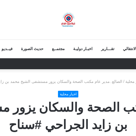
انتقالي
تقـــارير
اخبـار دوليـة
مجتمــع
حديث الصورة
فيــديو
ابح.. ثقة شعبية مطلقة في معركة الهوية والسيادة
 محلية
/
الضالع..مدير عام مكتب الصحة والسكان يزور مستشفى الشيخ محمد بن زاي
اخبار محلية
كتب الصحة والسكان يزور 
بن زايد الجراحي #سناح