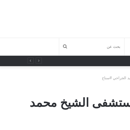
بحث
عن
د الجراحي #سناح
مستشفى الشيخ محمد