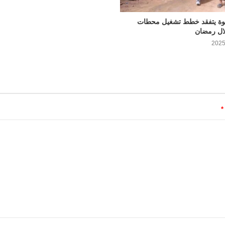
ة يتفقد خطط تشغيل محطات
لال رمضان
*