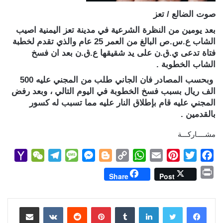
صوت الضالع / تعز
بعد يومين من النظرة الشرعية في مدينة تعز اليمنية اصيب
الشاب ع.س.ص البالغ من العمر 25 عام والذي تقدم لخطبة
فتاة تدعى ي.ق.ن على يد شقيقها ع.ق.ن بعد ان فسخ
الشاب الخطوبة .
وبحسب المصادر فان الجاني طلب من المجني عليه 500
الف ريال بسبب فسخ الخطوبة في اليوم التالي ، وبعد رفض
المجني عليه قام بإطلاق النار عليه مما تسبب له كسور
بالقدمين .
مشــــاركـــة
Y
W
T
M
M
B
C
W
E
P
T
F
a
e
e
e
e
l
o
h
m
i
w
a
P
Share
Post
h
C
l
s
s
o
p
a
a
n
i
c
r
o
h
e
s
s
g
y
t
i
t
t
e
i
b
t
e
l
s
لينكدإن
L
g
e
بينتيريست
a
g
a
o
مشاركة عبر البريد
n
M
t
r
g
n
e
i
A
r
e
o