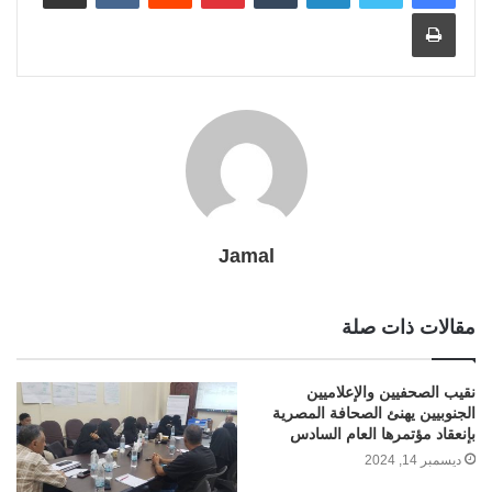
t
طباعة
a
a
e
g
r
n
p
e
r
o
i
m
e
k
p
s
k
l
r
t
Jamal
مقالات ذات صلة
نقيب الصحفيين والإعلاميين
الجنوبيين يهنئ الصحافة المصرية
بإنعقاد مؤتمرها العام السادس
ديسمبر 14, 2024