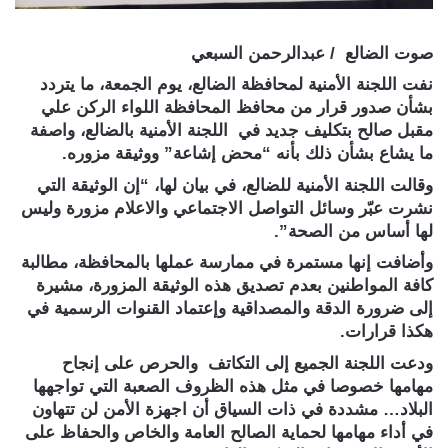
صوت الضالع / عبدالرحمن السبعي
نفت اللجنة الأمنية لمحافظة الضالع، يوم الجمعة، ما يتردد
بشأن صدور قرار من محافظ المحافظة اللواء الركن علي
مقبل صالح بتكليف جديد في اللجنة الأمنية بالضالع، واصفة
ما يشاع بشأن ذلك بأنه “محض إشاعة” ووثيقة مزوره.
وقالت اللجنة الأمنية للضالع، في بيان لها، “إن الوثيقة التي
نشرت عبّر وسائل التواصل الاجتماعي والاعلام مزورة وليس
لها أساس من الصحة”.
وأضافت إنها مستمرة في ممارسة عملها بالمحافظة، مطالبة
كافة المواطنين بعدم تصديق هذه الوثيقة المزورة، مشيرة
إلى ضرورة الدقة والمصداقية وإعتماد القنوات الرسمية في
هكذا قرارات.
ودعت اللجنة الجميع إلى التكاتف والحرص على إنجاح
مهامها خصوصا في مثل هذه الظروف الصعبة التي تواجهها
البلاد… مشددة في ذات السياق أن اجهزة الأمن لن تتهاون
في أداء مهامها لحماية الصالح العامة والخاص والحفاظ على