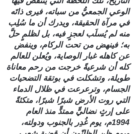
التاريخ، تلك اللحظة التي ينتفض فيها
الوعي الجمعيُّ من سباته، فيرى ذاتَه
في مرآة الحقيقة، ويدرك أن ما سُلِب
منه لم يُسلَب لعجزٍ فيه، بل لظلمٍ حلَّ
به؛ فينهض من تحت الركام، وينفض
عن كاهله غبار الوصاية، ويُعلن للعالم
كله أن شرعيةً خرجت من رحم معاناة
طويلة، وتشكلت في بوتقة التضحيات
الجسام، وترعرعت في ظلال الدماء
التي روت الأرض شبرًا شبرًا، متكئةً
على إرثٍ نضاليٍّ ممتدٍّ منذ العام
1994م، يوم غُدِر بالجنوب ودولته،
ويوم ظن الظانّون أن قضية شعب