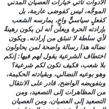
الأدوات تأتي خيارات العصيان المدني
الموجَّه، ليس كفوضى عارمة، بل
كفعلٍ سياسيٍّ واعٍ، يمارسه الشعب
بإرادته الحرة ويعلن أنه لن يكون رهينةً
لأي سلطة لا تنبثق من إرادته. ويكون
نضاله هذا رسالة واضحة لمن يحاولون
اختطاف الشرعية يقول لهم فيها: إنكم
بلا شعب، فكيف تكون لكم شرعية؟
وهو بوعيه النضالي، وبقيادته الحكيمة،
وبتفويضه الواضح، قادر على الانتقال
من المظاهرات إلى التصعيد، ومن
التصعيد إلى العصيان، ومن العصيان