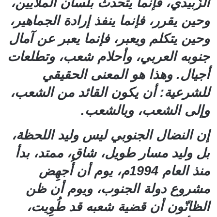
الزُبيدي، فإنما يتحدث بلسان الملايين،
وحين يقرر، فإنما ينفذ إرادة الجماهير،
وحين يتكلم ويعبر، فإنما يعبر عن آمال
جنوبه العربي، وأحلام شعب، وتطلعات
أجيال. وهذا هو المعنى الحقيقي
للشرعية: أن يكون القائد من الشعب،
وإلى الشعب، وبالشعب.
إن النضال الجنوبي ليس وليد اللحظة،
بل وليد مسار طويل، شاق، ممتد، بدأ
منذ العام 1994م، يوم أن أُجهِض
مشروع دولة الجنوب، ويوم أن ظن
الظانّون أن قضية شعبه قد طُوِيت،