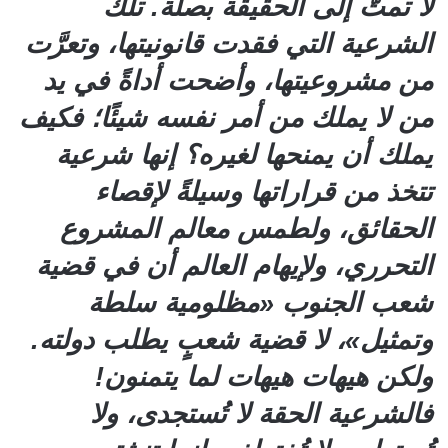
لا تمتُّ إلى الحقيقة بصلة. تلك
الشرعية التي فقدت قانونيتها، وتعرَّت
من مشروعيتها، وأضحت أداةً في يد
من لا يملك من أمر نفسه شيئًا؛ فكيف
يملك أن يمنحها لغيره؟ إنها شرعية
تتخذ من قراراتها وسيلةً لإقصاء
الحقائق، ولطمس معالم المشروع
التحرري، ولإيهام العالم أن في قضية
شعب الجنوب «مظلومية سلطة
وتمثيل»، لا قضية شعبٍ يطلب دولته.
ولكن هيهات هيهات لما يتمنون!
فالشرعية الحقة لا تُستجدى، ولا