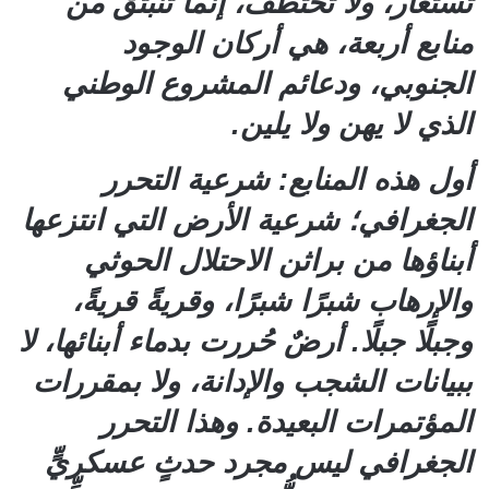
تُستعار، ولا تُختطف، إنما تنبثق من
منابع أربعة، هي أركان الوجود
الجنوبي، ودعائم المشروع الوطني
الذي لا يهن ولا يلين.
أول هذه المنابع: شرعية التحرر
الجغرافي؛ شرعية الأرض التي انتزعها
أبناؤها من براثن الاحتلال الحوثي
والإرهاب شبرًا شبرًا، وقريةً قريةً،
وجبلًا جبلًا. أرضٌ حُررت بدماء أبنائها، لا
ببيانات الشجب والإدانة، ولا بمقررات
المؤتمرات البعيدة. وهذا التحرر
الجغرافي ليس مجرد حدثٍ عسكريٍّ