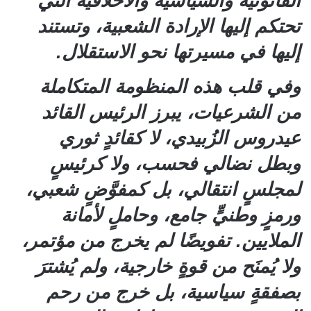
القانونية والسياسية والأخلاقية التي
تحتكم إليها الإرادة الشعبية، وتستند
إليها في مسيرتها نحو الاستقلال.
وفي قلب هذه المنظومة المتكاملة
من الشرعيات، يبرز الرئيس القائد
عيدروس الزُبيدي، لا كقائدٍ ثوري
وبطل نضالي فحسب، ولا كرئيسٍ
لمجلسٍ انتقالي، بل كمفوَّضٍ شعبي،
ورمزٍ وطنيٍّ جامع، وحاملٍ لأمانة
الملايين. تفويضًا لم يخرج من مؤتمر،
ولا يُمنَح من قوةٍ خارجية، ولم يُشترَ
بصفقةٍ سياسية، بل خرج من رحم