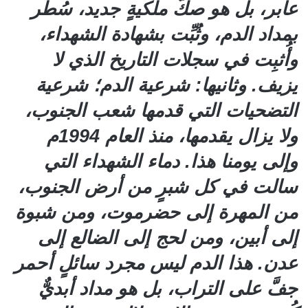
عابر، بل هو صكُّ ملكيةٍ جديد، سُطِّر
بمداد الدم، وثُبِّت بشهادة الشهداء،
وأُثبِت في سجلات التاريخ الذي لا
يزيف. وثانيها: شرعية الدم؛ شرعية
التضحيات التي قدمها شعب الجنوب،
ولا يزال يقدمها، منذ العام 1994م
وإلى يومنا هذا. دماء الشهداء التي
سالت في كل شبرٍ من أرض الجنوب،
من المهرة إلى حضرموت، ومن شبوة
إلى أبين، ومن لحج إلى الضالع إلى
عدن. هذا الدم ليس مجرد سائلٍ أحمر
جفَّ على التراب، بل هو مداد أبديٌّ