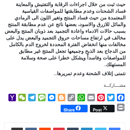
حيث ثبت من خلال اجراءات الرقابة والتفتيش والمعاينة
فساد الشحنات وعدم مطابقتها للمواصفات القياسية
المعتمدة من حيث فساد المنتج وتغير اللون الى الرمادي
والمائل للازرق والاسود، بعضها ناتج عن عدم مطابقة المنتج
بسبب حالات الادماء واعادة التجميد بعد ذوبان المنتج والبعض
مخالف في ارتفاع مساحات حروق التجميد والبعض يدل على
مخالفات منها انخفاض الفترة المحددة لخروج الدم بالكامل
من الدجاج بعد الذبح وجميعها تجعل المنتج غير مطابق
للمواصفات وفاسداً ويشكل خطرا على صحة وسلامة
المستهلك.
نتمنى إتلاف الشحنة وعدم تمريرها..
مشــــاركـــة
Y
W
T
M
M
B
C
W
E
P
T
F
a
e
e
e
e
l
o
h
m
i
w
a
P
Share
Post
h
C
l
s
s
o
p
a
a
n
i
c
r
o
h
e
s
s
g
y
t
i
t
t
e
i
b
t
e
l
s
لينكدإن
L
g
e
بينتيريست
a
g
a
o
مشاركة عبر البريد
n