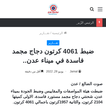
القائمة
بحث
عن
الرئيس الزُبيدي الرهان الرابح.. ثقة شعبية مطلقة في معركة الهوية والسيادة
الرئيسية
/
تقـــارير
تقـــارير
ضبط 4061 كرتون دجاج مجمد
فاسدة في ميناء عدن..
Jamal
يونيو 28, 2022
أقل من دقيقة
صوت الضالع / عدن
ضبطت هيئة المواصفات والمقاييس وضبط الجودة بميناء
عدن، شحنتي دجاج مجمد مستورد فاسدة، الاولى كميتها
2104 كرتون، والثانية 1957كرتون باجمالي 4061 كرتون.