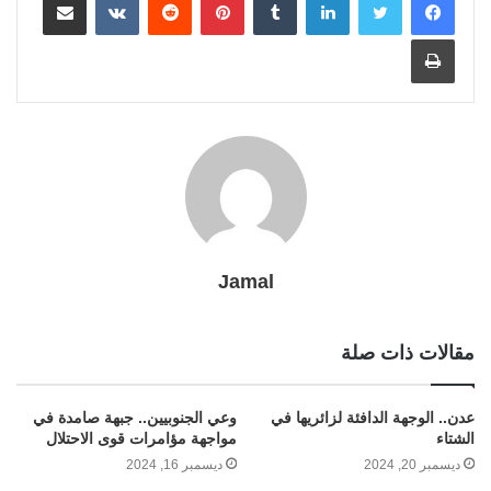
M
t
r
g
n
e
i
A
r
e
o
t
طباعة
a
a
e
g
r
n
p
e
r
o
i
m
e
k
p
s
k
l
r
t
Jamal
مقالات ذات صلة
عدن.. الوجهة الدافئة لزائريها في
وعي الجنوبيين.. جبهة صامدة في
الشتاء
مواجهة مؤامرات قوى الاحتلال
ديسمبر 20, 2024
ديسمبر 16, 2024