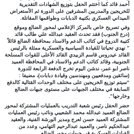
أحمد قائد كما اختتم الحفل بتوزيع الشهادات التقديرية
للخريجين والمدربين المشرفين على الدورة ثم الأستعراض
الميداني العسكري بكتيبة الدبابات وطواقمها المقاتلة.
وفي تصريح خاص بالمركز الإعلامي لمحور الضالع وموقع
(درع الجنوب) فقد تحدث العقيد عبدالله علي طالب قائد
كتيبة الدروع في كتائب الدعم والاسناد بمحافظة الضالع قائلاً
” نهدي تحياتنا للقيادة السياسية والعسكرية ممثلة بالرئيس
القائد عيدروس قاسم الزبيدي القائد الأعلى للقوات المسلحة
الجنوبية، وقائد كتائب الدعم والاسناد في المحافظة العميد
ناصر ابو عمر، ندشن اليوم تخرج الدفعة الرابعة للدورة
(سائقين ومدفعيين ومهندسين وقيادة دبابات)، مضيفا :
“سيتم توزيع الخريجين على مختلف الوحدات القتالية كالدفع
السابقة في مختلف الجبهات على مستوى جبهات الضالع
وخارجها”.
حضر الحفل رئيس شعبة التدريب بالعمليات المشتركة لمحور
الضالع العميد عبدالله محمد الشعيبي ونائب رئيس العمليات
المشتركة العميد حسن لعرج ومدير الورشة الفنية، والعقيد
عبدالحكيم ناصر، والعميد عبدالرحيم التهامي، وعدد من
القيادات العسكرية في جبهات محور الضالع.