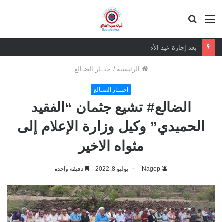
القائمة
بحث
عن
بعد إجازة عيد الأضحى تنفيذية انتقالي أبين تستأنف العمل الرسمي
الرئيسية
/
اخبــار الضـالع
اخبــار الضـالع
الضالع# تشيع جثمان “الفقيد
الحميدي” وكيل وزارة الإعلام إلى
مثواه الاخير
Nagep
يوليو 8, 2022
دقيقة واحدة