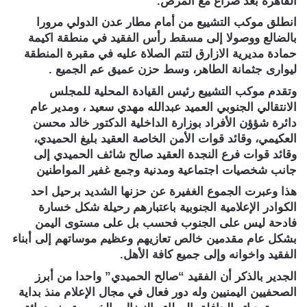
القاهرة بعد صراع مع المرض.
انطلق موكب التشييع من أمام مطار عدن الدولي مرورا
بالضالع ووصولا إلى مسقط رأس الفقيد في منطقة اكيمة
حمادة مديرية الازارق لتتم الصلاة عليه في مقبرة المنطقة
ليوارى جثمانة الطاهر، وسط حزن عميق عم الجميع .
وتقدم موكب التشييع رئيس القيادة المحلية للمجلس
الانتقالي الجنوبي العميد عبدالله مهدي سعيد ، ومدير عام
دائرة شؤؤن الأفراد بوزارة الداخلية الدكتور خالد محسن
العكيمي، وقائد قوات الأمن الخاصة العقيد بليغ الحميدي،
وقائد قوات فرع النجدة العقيد صالح شائف الحميدي إلى
جانب شخصيات اجتماعية ومدنية وجمع غفير المواطنين
هذا وعبرت الجموع الغفيرة عن حزنها الشديد برحيل احد
الكوادر الإعلامية الجنوبية باعتبارهم رحيلة شكل خسارة
فادحة ليس على الجنوب فحسب بل على مستوى اليمن
بشكل عام مقدمين خالص تعازيهم وعظيم موساتهم إلى أبناء
الفقيد واخوانه وإلى جميع كافة الأهل.
الجدير بالذكر أن الفقيد “صالح الحميدي” واحدا من أبرز
الصحفيين اليمنيين وله دور فعال في مجال الإعلام منذ بداية