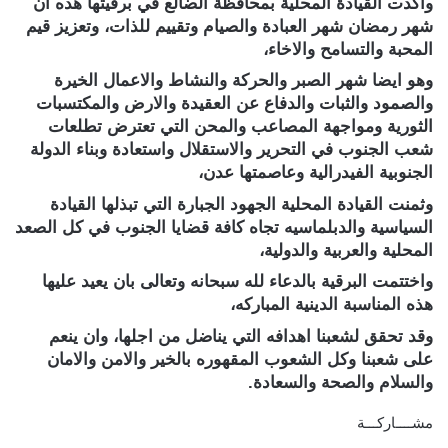
واكدت القيادة المحلية بمحافظة الضالع في برقيتها هذه ان
شهر رمضان شهر العبادة والصيام وتقييم للذات، وتعزيز قيم
المحبة والتسامح والاخاء،
وهو ايضا شهر الصبر والحركة والنشاط والاعمال الخيرة
والصمود والثبات والدفاع عن العقيدة والارض والمكتسبات
الثورية ومواجهة المصاعب والمحن التي تعترض تطلعات
شعب الجنوب في التحرير والاستقلال واستعادة وبناء الدولة
الجنوبية الفيدرالية وعاصمتها عدن،
وثمنت القيادة المحلية الجهود الجبارة التي تبذلها القيادة
السياسية والدبلماسيه تجاه كافة قضايا الجنوب في كل الصعد
المحلية والعربية والدولية،
واختتمت البرقية بالدعاء لله سبحانه وتعالى بان يعيد عليها
هذه المناسبة الدينية المباركه،
وقد تحقق لشعبنا اهدافه التي يناضل من اجلها، وان ينعم
على شعبنا وكل الشعوب المقهوره بالخير والامن والامان
والسلام والصحة والسعادة.
مشــــاركـــة