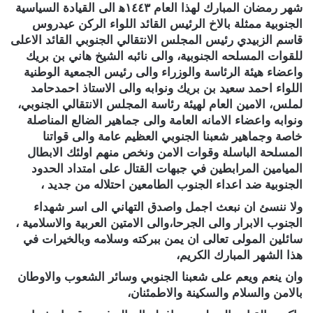
شهر رمضان المبارك لهذا العام ١٤٤٣ه‍ الى القيادة السياسية
الجنوبية ممثلة بالاخ الرئيس القائد اللواء الركن عيدروس
قاسم الزبيدي رئيس المجلس الانتقالي الجنوبي القائد الاعلى
للقوات المسلحه الجنوبية، والى نائبه الشيخ هاني بن بريك
واعضاء هيئة الرئاسة والوزراء والى رئيس الجمعية الوطنية
اللواء احمد سعيد بن بريك ونوابه والى الاستاذ احمدحامد
لملس، الامين العام لهيئة رئاسة المجلس الانتقالي الجنوبي،
ونوابه واعضاء الامانه العامة والى جماهير الضالع المناصلة
خاصة وجماهير شعبنا الجنوبي العظيم عامة والى قواتنا
المسلحة الباسلة وقوات الامن ونخص منهم اولئك الابطال
الميامين المرابطين في جبهات القتال على امتداد الحدود
الجنوبية ضد اعداء الجنوب الطامعين احتلاله من جديد ،
ولا ننسئ ان نبعث اجمل واصدق التهاني الى اسر شهداء
الجنوب الابرار والى الجرحا،والى الامتين العربية والاسلامية ،
سائلين المولى تعالى ان يمن ببركته وسلامه وبالخيرات في
هذا الشهر المبارك الكريم،
وان ينعم ويعم على شعبنا الجنوبي وسائر الشعوب والاوطان
بالامن والسلام والسكينة والاطمئنان،