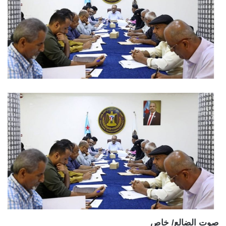
صوت الضالع/ خاص