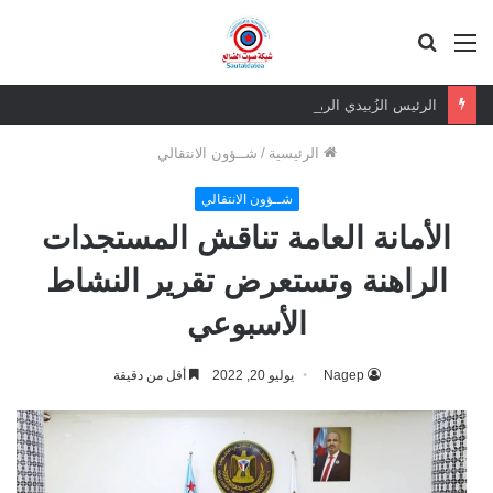
القائمة
بحث
عن
الرئيس الزُبيدي الرهان الرابح.. ثقة شعبية مطلقة في معركة الهوية والسيادة
الرئيسية
/
شــؤون الانتقالي
شــؤون الانتقالي
الأمانة العامة تناقش المستجدات
الراهنة وتستعرض تقرير النشاط
الأسبوعي
Nagep
يوليو 20, 2022
أقل من دقيقة