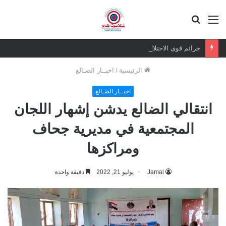
القائمة
بحث
عن
جرائم قوى الاحتلال لن تسقط بالتقادم.. وعزيمة الجنوبيين لن تنكسر
الرئيسية
/
اخبــار الضـالع
اخبــار الضـالع
انتقالي الضالع يدشن إشهار اللجان
المجتمعية في مديرية جحاف
ومراكزها
Jamal
يوليو 21, 2022
دقيقة واحدة