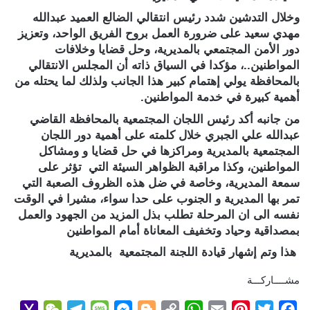
وخلال التدشين شدد رئيس انتقالي الضالع العميد عبدالله
مهدي سعيد على ضرورة العمل بروح الفريق الواحد، وتعزيز
دور الأمن المجتمعي بالمديرية، وحل قضايا وخلافات
المواطنين..، مؤكدا في السياق ذاته أن المجلس الانتقالي
بالمحافظة يولي إهتمام كبير هذا الجانب ولذلك لما يحتله من
أهمية كبيرة في خدمة المواطنين.
من جانبه أكد رئيس اللجان المجتمعية بالمحافظة القاضي
عبدالله علي الجبري خلال كلمته على أهمية دور اللجان
المجتمعية بالمديرية ومراكزها في حل قضايا و ومشاكل
المواطنين، وكذا مراقبة الظواهر السيئة التي تؤثر على
سمعة المديرية، وخاصة في ضل هذه الظروف الصعبة التي
تمر بها المديرية و الجنوب على حدا سواء، مشيرا في الوقت
نفسه الى ان المرحلة تطلب بذل المزيد من الجهود والعمل
بمصداقية وحياد وتخفيف المعاناة أمام المواطنين
هذا وتم إشهار قيادة اللجنة المجتمعية بالمديرية
مشــــاركـــة
Y
W
T
M
M
B
C
W
E
P
T
F