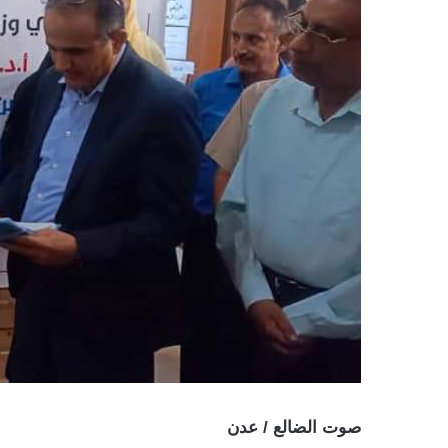
صوت الضالع / عدن