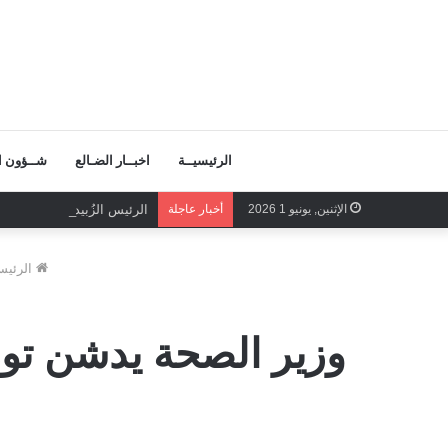
الرئيسيــة
اخبــار الضـالع
شــؤون ال
الإثنين, يونيو 1 2026
أخبار عاجلة
الرئيس الزُبيدي الرهان الر
الرئيس
وزير الصحة يدشن توزي