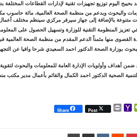
حيبح اليوم توزيع تجهيزات تقنية لإدارات القطاعات المختلفة بد
لومات والبحوث وبدعم من منظمة الصحة العالمية، مائة حاسوب مكت
ت متنوعة بالإضافة إلى جهاز سيرفر مركزي سينظم مختلف أعمال 
ي تعزيز المنظومة التقنية للوزارة وتسهيل الحصول على المعلوم
دة القصوى منها مثمناً الدعم المقدم من منظمة الصحة العالمية ف
لبحوث بوزارة الصحة الدكتور احمد السعيدي شرحا وافيا عن التجهي
 ضمن أهداف وأولويات الإدارة العامة للمعلومات والبحوث لتقوية ا
مية الصحية الدكتور احمد الكمال والقائم بأعمال مدير مكتب من
P
Y
W
Share
Post
r
a
e
i
h
C
n
o
h
بينتيريست
مشاركة عبر البريد
طباعة