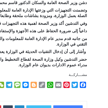
دشن وزير الصحة العامة والسكان الدكتور قاسم محمد ب
وتضمنت التجهيزات التي وزعتها الإدارة العامة للمع
الصلة بعمل الوزارة، ومزودة بشاشات ملحقة وطابعا
وفي التدشين أكد وزير الصحة اهمية هذه التجهيزات ف
داعياً إلى ضرورة الحفاظ على هذه الأجهزة والإستفا
من جانبه قدم مدير عام الإدارة العامة للمعلومات وا
التقني في الوزارة.
وأشار إلى أن إدخال التقنيات الحديثة في الوزارة يعد
حضر التدشين وكيل وزارة الصحة لقطاع التخطيط والتن
مدراء عموم الادارات بديوان عام الوزارة.
مشــــاركـــة
T
M
M
B
C
W
E
P
T
F
e
e
e
l
o
h
m
i
w
a
l
s
s
o
p
a
a
n
i
c
e
s
s
g
y
t
i
t
t
e
لينكدإن