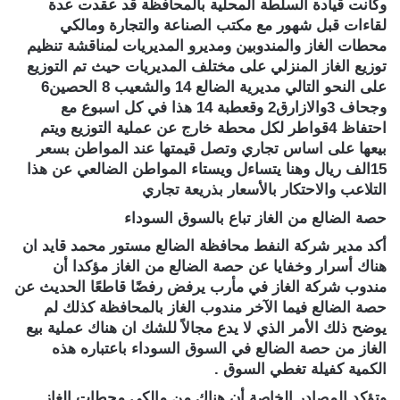
وكانت قيادة السلطة المحلية بالمحافظة قد عقدت عدة
لقاءات قبل شهور مع مكتب الصناعة والتجارة ومالكي
محطات الغاز والمندوبين ومديرو المديريات لمناقشة تنظيم
توزيع الغاز المنزلي على مختلف المديريات حيث تم التوزيع
على النحو التالي مديرية الضالع 14 والشعيب 8 الحصين6
وجحاف 3والازارق2 وقعطبة 14 هذا في كل اسبوع مع
احتفاظ 4قواطر لكل محطة خارج عن عملية التوزيع ويتم
بيعها على اساس تجاري وتصل قيمتها عند المواطن بسعر
15الف ريال وهنا يتساءل ويستاء المواطن الضالعي عن هذا
التلاعب والاحتكار بالأسعار بذريعة تجاري
حصة الضالع من الغاز تباع بالسوق السوداء
أكد مدير شركة النفط محافظة الضالع مستور محمد قايد ان
هناك أسرار وخفايا عن حصة الضالع من الغاز مؤكدا أن
مندوب شركة الغاز في مأرب يرفض رفضًا قاطعًا الحديث عن
حصة الضالع فيما الآخر مندوب الغاز بالمحافظة كذلك لم
يوضح ذلك الأمر الذي لا يدع مجالاً للشك ان هناك عملية بيع
الغاز من حصة الضالع في السوق السوداء باعتباره هذه
الكمية كفيلة تغطي السوق .
وتؤكد المصادر الخاصة أن هناك من مالكي محطات الغاز