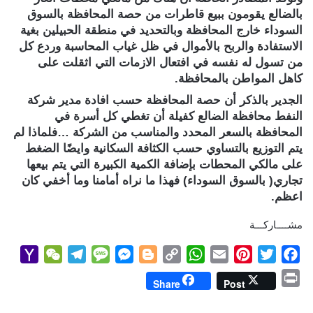
بالضالع يقومون ببيع قاطرات من حصة المحافظة بالسوق
السوداء خارج المحافظة وبالتحديد في منطقة الحبيلين بغية
الاستفادة والربح بالأموال في ظل غياب المحاسبة وردع كل
من تسول له نفسه في افتعال الازمات التي اثقلت على
كاهل المواطن بالمحافظة.
الجدير بالذكر أن حصة المحافظة حسب افادة مدير شركة
النفط محافظة الضالع كفيلة أن تغطي كل أسرة في
المحافظة بالسعر المحدد والمناسب من الشركة …فلماذا لم
يتم التوزيع بالتساوي حسب الكثافة السكانية وايضًا الضغط
على مالكي المحطات بإضافة الكمية الكبيرة التي يتم بيعها
تجاري( بالسوق السوداء) فهذا ما نراه أمامنا وما أخفي كان
اعظم.
مشــــاركـــة
Y
W
T
M
M
B
C
W
E
P
T
F
a
e
e
e
e
l
o
h
m
i
w
a
P
Share
Post
h
C
l
s
s
o
p
a
a
n
i
c
r
o
h
e
s
s
g
y
t
i
t
t
e