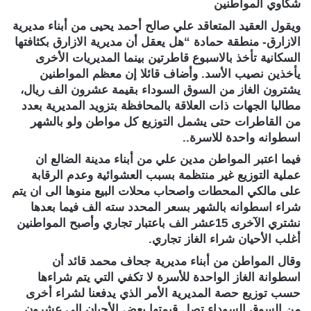
شكاوي المواطنين
ويقول العقيد المتعاقد علي صالح أحمد يحيى من أبناء مديرية
الازارق- منطقة حمادة “هل يعقل أن مديرية الازارق بكثافتها
السكانية تأخذ بالاسبوع قاطرتين بينما المديريات الأخرى
يأخذين نصيب الأسد. وأضاف قائلا إن معظم المواطنين
يشترون الغاز من السوق السوداء بقيمة عشرون الف ريال،
مطالبا الجهات ذات العلاقة بالمحافظة بتزويد المديرية بعدد
من القاطرات حتى يشمل التوزيع كل مواطن ولو بالشهر
اسطوانه واحدة للاسرة..
فيما اعتبر المواطن مدين علي من أبناء مدينة الضالع ان
عملية التوزيع غير منتظمة بسبب العشوائية وعدم الرقابة
على مالكي المحطات واصحاب محلات البيع منوها الى ان يتم
شراء اسطوانه بالشهر بسعر المحدد سته الف فيما بعدها
نشتري الآخرى 15عشر الف باعتبار تجاري وأصبح المواطنين
أغلب الأحيان شراء الغاز تجاري.
وقال المواطن من أبناء مديرية جحاف محمد قائد أن
اسطوانة الغاز الواحدة للأسرة لا تكفي التي يتم شراءها
حسب توزيع حصة المديرية الأمر الذي يدفعنا لشراء أخرى
من السوق السوداء تصل قيمتها بعض الأحيان إلى عشرون