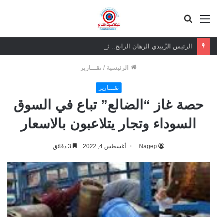
القائمة
بحث
عن
الرئيس الزُبيدي الرهان الرابح.. ثقة شعبية مطلقة في معركة الهوية والسيادة
الرئيسية
/
تقـــارير
تقـــارير
حصة غاز “الضالع” تباع في السوق
السوداء وتجار يتلاعبون بالاسعار
Nagep
أغسطس 4, 2022
3 دقائق