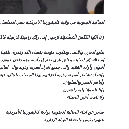
الجالية الجنوبية في ولاية كاليفورنيا الأمريكية تنعي المناض
( يَا أَيَّتُهَا النَّفْسُ الْمُطْمَئِنَّةُ ارْجِعِي إِلَى رَبِّكِ رَاضِيَةً مَّرْضِيَّة 
ببالغ الحزن والأسى وبقلوب مؤمنة بقضاء الله وقدره، تلقينا
إسعافه إثر إصابته بطلق ناري اخترق رأسه وهو داخل حوش منزل
أخوان وأولاد الفقيد والى جميع أفراد أسرته وذويه والى ا
وإننا أذ نشاطر أسرته وذويه أحزانهم بهذا المصاب الجلل، فإنه
وأياهم الصبر والسلوان.
وإنا لله وإنا إليه راجعون
ولا نامت أعين الجبناء
صادر عن ابناء الجالية الجنوبية بولاية كاليفورنيا الأمريكية
عنهم/ رئيس واعضاء الهيئة الإدارية