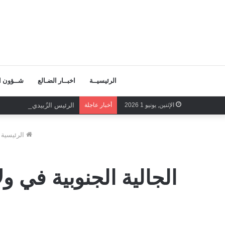
الرئيسيــة
اخبــار الضـالع
شــؤون ال
الإثنين, يونيو 1 2026
أخبار عاجلة
الرئيس الزُبيدي الرهان الر
الرئيسية
الجالية الجنوبية في ول