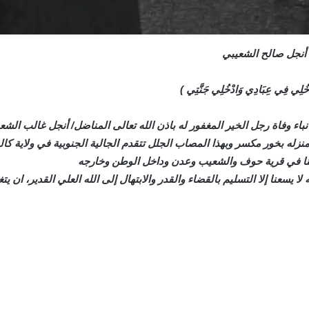
ل أنجل صالح الشعيبي
فَادْخُلِي فِي عِبَادِي وَادْخُلِي جَنَّتِي )
 نباء وفاة رجل الخير المغفور له باذن الله تعالى المناضل/ أنجل غالب ا
ه بخور مكسر وبهذا المصاب الجلل تتقدم الجالية الجنوبية في ولاية كاليفو
هالينا في قرية حوف والشعيب وعدن وداخل الوطن وخارجه
 لا يسعنا إلا التسليم بالقضاء والقدر والابتهال إلى الله العلي القدير، ان