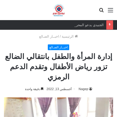
القائمة
بحث
عن
الجنيدي يدعو المحرمي وعلماء التيار السلفي إلى موقف واضح من الإساءة للزبيدي ويحذر من تداعيات الصمت
الرئيسية
/
اخبــار الضـالع
اخبــار الضـالع
إدارة المرأة والطفل بانتقالي الضالع
تزور رياض الأطفال وتقدم الدعم
الرمزي
Nagep
أغسطس 13, 2022
دقيقة واحدة