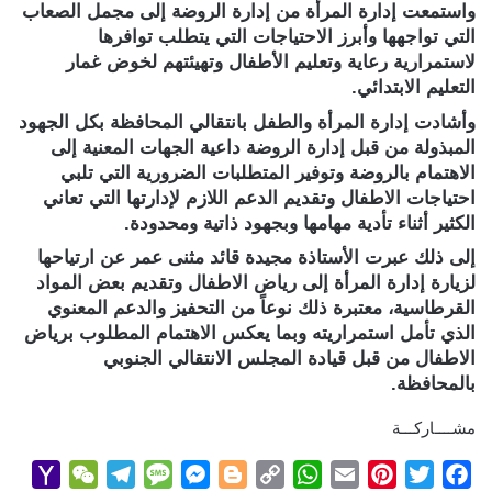
واستمعت إدارة المرأة من إدارة الروضة إلى مجمل الصعاب
التي تواجهها وأبرز الاحتياجات التي يتطلب توافرها
لاستمرارية رعاية وتعليم الأطفال وتهيئتهم لخوض غمار
التعليم الابتدائي.
وأشادت إدارة المرأة والطفل بانتقالي المحافظة بكل الجهود
المبذولة من قبل إدارة الروضة داعية الجهات المعنية إلى
الاهتمام بالروضة وتوفير المتطلبات الضرورية التي تلبي
احتياجات الاطفال وتقديم الدعم اللازم لإدارتها التي تعاني
الكثير أثناء تأدية مهامها وبجهود ذاتية ومحدودة.
إلى ذلك عبرت الأستاذة مجيدة قائد مثنى عمر عن ارتياحها
لزيارة إدارة المرأة إلى رياض الاطفال وتقديم بعض المواد
القرطاسية، معتبرة ذلك نوعاً من التحفيز والدعم المعنوي
الذي تأمل استمراريته وبما يعكس الاهتمام المطلوب برياض
الاطفال من قبل قيادة المجلس الانتقالي الجنوبي
بالمحافظة.
مشــــاركـــة
Y
W
T
M
M
B
C
W
E
P
T
F