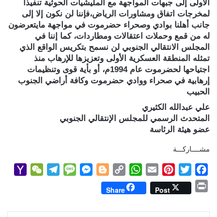
الأولى إلى جبهات المواجهة مع المليشيات الحوثية تنفيذاً
لمخرجات اتفاق ومشاورات الرياض،فإننا لن نكون إلا إلى
جانب أهلنا بوادي وصحراء حضرموت في مواجهة مايتعرضون
له من قمع وحملات اعتقالات ومطاردات، كما إننا في
المجلس الانتقالي الجنوبي لن نسمح بتكريس الواقع الذي
تمثله المنطقة العسكرية الأولى وتعزيزها للإرهاب منذ
اجتياحها لحضرموت عام 1994م، أو بأية قوى وتنظيمات
إرهابية في صحراء ووادي حضرموت وكافة أراضي الجنوب
الحبيب
علي عبدالله الكثيري
المتحدث الرسمي للمجلس الإنتقالي الجنوبي
عضو هيئة الرئاسة
مشــــاركـــة
Y
W
T
M
M
B
C
W
E
P
T
F
a
e
e
e
e
l
o
h
m
i
w
a
P
Share
Post
h
C
l
s
s
o
p
a
a
n
i
c
r
o
h
e
s
s
g
y
t
i
t
t
e
i