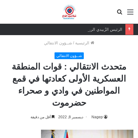
القائمة
بحث
عن
الرئيس الزُبيدي الرهان الرابح.. ثقة شعبية مطلقة في معركة الهوية والسيادة
الرئيسية
/
شــؤون الانتقالي
شــؤون الانتقالي
متحدث الانتقالي : قوات المنطقة
العسكرية الأولى كعادتها في قمع
المواطنين في وادي و صحراء
حضرموت
Nagep
ديسمبر 8, 2022
أقل من دقيقة