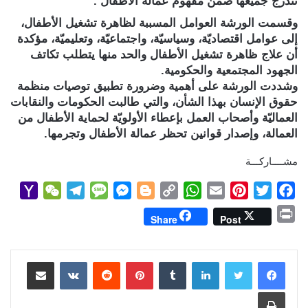
تندرج جميعها ضمن مفهوم عمالة الأطفال .
وقسمت الورشة العوامل المسببة لظاهرة تشغيل الأطفال،
إلى عوامل اقتصاديّة، وسياسيّة، واجتماعيّة، وتعليميّة، مؤكدة
أن علاج ظاهرة تشغيل الأطفال والحد منها يتطلب تكاتف
الجهود المجتمعية والحكومية.
وشددت الورشة على أهمية وضرورة تطبيق توصيات منظمة
حقوق الإنسان بهذا الشأن، والتي طالبت الحكومات والنقابات
العماليّة وأصحاب العمل بإعطاء الأولويّة لحماية الأطفال من
العمالة، وإصدار قوانين تحظر عمالة الأطفال وتجرمها.
مشــــاركـــة
Y
W
T
M
M
B
C
W
E
P
T
F
a
e
e
e
e
l
o
h
m
i
w
a
P
Share
Post
h
C
l
s
s
o
p
a
a
n
i
c
r
o
h
e
s
s
g
y
t
i
t
t
e
i
b
t
e
l
s
لينكدإن
L
g
e
بينتيريست
a
g
a
o
مشاركة عبر البريد
n
M
t
r
g
n
e
i
A
r
e
o
t
طباعة
a
a
e
g
r
n
p
e
r
o