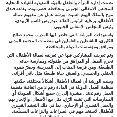
نظمت إدارة المرأة والطفل بالهيئة التنفيذية للقيادة المحلية
للمجلس الانتقالي الجنوبي بمحافظة حضرموت، بقاعة فندق
موج بالمكلا، اليوم السبت، ورشة عمل عن مفهوم عمالة
الأطفال، برعاية الرئيس القائد عيدروس قاسم الزُبيدي،
رئيس المجلس الانتقالي الجنوبي.
واستهدفت الورشة، التي حاضر فيها المدرب محمد صالح
الكثيري، الناشطين والعاملين في منظمات المجتمع المدني
ومرافق ومؤسسات الدولة بالمحافظة.
وتم تعريف المشاركين فيها عن تعريفه لعمالة الأطفال، التي
تحرم الطفل أو المراهق من طفولته وممارسة حياته
الطبيعيّة، ومن فرصة الذهاب إلى المدرسة، ويضرّ بنموه
العقلي والجسدي، والعيش حياة طبيعيّة مثل باقي أقرانه.
وبينت الورشة أن لعمالة الأطفال أشكالاً مختلفة، حدّدتها
منظمة العمل الدوليّة في المادة رقم 3 من اتفاقية منظمة
العمل رقم 182 ، مشيرة إلى إن جميع أشكال العبوديّة أو
الممارسات التي تشبه الرّق، مثل بيع الأطفال، والإتجار بهم،
والعمل القسري أو الإجباري، بما في ذلك التجنيد القسري
للأطفال لاستخدامهم في الصراعات والنزاعات المسلّحة،