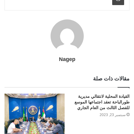
i
m
e
k
p
s
k
l
r
t
Nagep
مقالات ذات صلة
القيادة المحلية لانتقالي مديرية
طورالباحة تعقد اجتماعها الموسع
للفصل الثالث من العام الجاري
سبتمبر 23, 2023