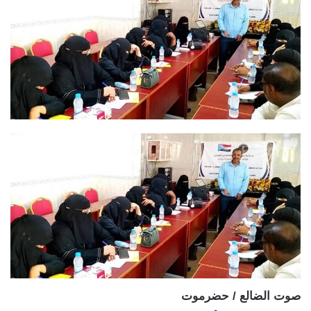
صوت الضالع / حضرموت