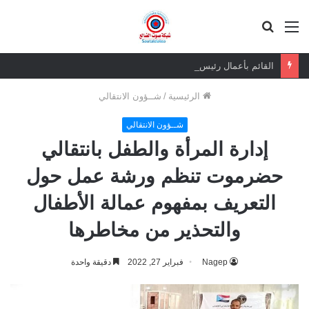
القائمة
بحث
عن
القائم بأعمال رئيس الجمعية الوطنية يزور المناضل حسين ناجي ويطمئن على صحته
الرئيسية
/
شــؤون الانتقالي
شــؤون الانتقالي
إدارة المرأة والطفل بانتقالي
حضرموت تنظم ورشة عمل حول
التعريف بمفهوم عمالة الأطفال
والتحذير من مخاطرها
Nagep
فبراير 27, 2022
دقيقة واحدة