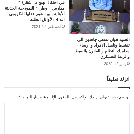
في احتفال بهيج بـ” شقرة ” ..
مدارس ” وطن ” النموذجية الحديثة
الأهلية بأبين تقيم حفلها التكريمي
الـ( 4 ) لأوائل الطلبة
أغسطس 17, 2024
العميد /ديان نسعى جاهدين الى
تنشيط وتاهيل الافراد و ارساء
مداميك النظام و القانون بالضبط
والربط العسكري
يناير 12, 2025
اترك تعليقاً
لن يتم نشر عنوان بريدك الإلكتروني.
الحقول الإلزامية مشار إليها بـ
*
ا
ل
ت