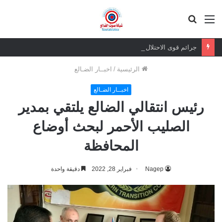
القائمة
بحث
عن
جرائم قوى الاحتلال لن تسقط بالتقادم.. وعزيمة الجنوبيين لن تنكسر
الرئيسية
/
اخبــار الضـالع
اخبــار الضـالع
رئيس انتقالي الضالع يلتقي بمدير
الصليب الأحمر لبحث أوضاع
المحافظة
Nagep
فبراير 28, 2022
دقيقة واحدة