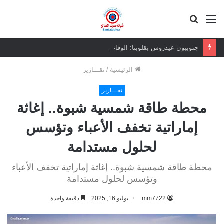
القائمة
بحث
عن
جنوبيون عيدروس بقلوبنا: الوفاء للقيادة يتجاوز الصور والجدران
الرئيسية
/
تقـــارير
تقـــارير
محطة طاقة شمسية شبوة.. إغاثة
إماراتية تخفف الأعباء وتؤسس
لحلول مستدامة
محطة طاقة شمسية شبوة.. إغاثة إماراتية تخفف الأعباء
وتؤسس لحلول مستدامة
mm7722
يوليو 16, 2025
دقيقة واحدة