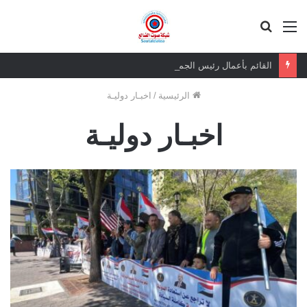
القائمة
بحث
عن
القائم بأعمال رئيس الجمعية الوطنية يزور المناضل حسين ناجي ويطمئن على صحته
الرئيسية
/
اخبـار دوليـة
اخبـار دوليـة