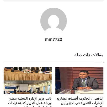
l
r
t
mm7722
مقالات ذات صلة
اليافعي : الحكومة أفشلت مشاريع
نائب وزير الإدارة المحلية يدشن
الإمارات التنموية في لحج وأبين
ورشة عمل لتعزيز كفاءة قيادات