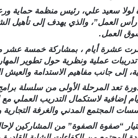
 لولا سعيد علي، رئيس منظمة حماية ورعا
رأس العمل”، والذي يهدف إلى تأهيل الش
سوق العمل.
تمرت عشرة أيام ، بمشاركة خمسة عشر مت
 تدريبات عملية ونظرية حول تطوير المهار
ية، إلى جانب مفاهيم الاستدامة والعيش ا
ورة تعد المرحلة الأولى من سلسلة برامج
ام إضافية لاستكمال التدريب العملي مع ا
ت المجتمع المدني والغرفة التجارية 
يار “صفوة الصفوة” من المشاركين لإحال
 المجتمع من الكفاءات الشابة القادرة ع