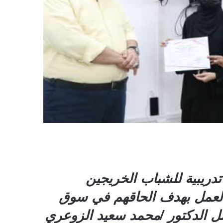
عاصمة عدن منظمة حماية و رعاية الاطفال CPCO دورة تدريبية للشباب الخريجين
لعمل بهدف الحاقهم في سوق
مل الدكتور /محمد سعيد الزوعري