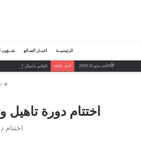
الرئيسيــة
اخبــار الضـالع
شــؤون ال
الأحد, مايو 31 2026
أخبار عاجلة
القائم بأعمال الأمين العام
ال
اختتام دورة تاهيل 
اختتام د