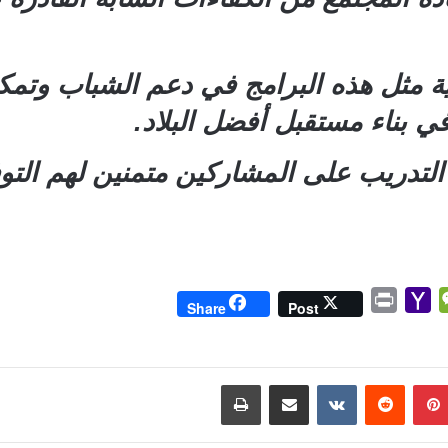
ية مثل هذه البرامج في دعم الشباب وتمك
ي بناء مستقبل أفضل البلاد.
التدريب على المشاركين متمنين لهم التو
P
Y
W
Share
Post
r
a
e
i
h
C
n
o
h
بينتيريست
مشاركة عبر البريد
طباعة
t
o
a
M
t