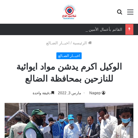
القائمة
بحث
عن
القائم بأعمال الأمين العام يعزي بوفاة الشيخ أبو بكر أحمد علي بن مسعود القاضي
الرئيسية
/
اخبــار الضـالع
اخبــار الضـالع
الوكيل اكرم يدشن مواد ايوائية
للنازحين بمحافظة الضالع
Nagep
مارس 3, 2022
دقيقة واحدة