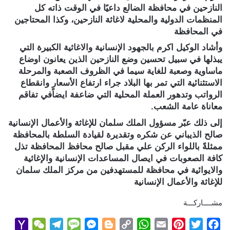
النازحين في محافظة الضالع داعيًا في الوقت ذاته كل
المنظمات الدولية والمحلية لاغاثة النازحين، وكذا المحتاجين
في المحافظة
وأشاد الوكيل اكرم بالجهود الإنسانية والاغاثية الكبيرة التي
يبذلها في سبيل تحسين وضع النازحين الذين يعانون اوضاع
ماساوية وصعبة للغاية سيما في الظروف الصعبة والمرحلة
الاستثنائية التي تمر بها البلاد جراء ارتفاع الأسعار وانقطاع
الرواتب وتدهور العملة المحلية التي ضاعفة ايضاًفي تفاقم
معاناة عامة الشعب.
إلى ذلك عبّر مسؤول الملك سلمان للإغاثة والأعمال الإنسانية
صالح الذيباني عن شكره وتقديرة لقيادة السلطة بالمحافظة
ممثلةً باللواء الركن علي مقبل صالح محافظ المحافظة تذل
كافة الصعوبات في ايصال المساعدات الإنسانية والإغاثية
والايوائية في محافظة للمستهدفين من مركز الملك سلمان
للإغاثة والأعمال الإنسانية
مشــــاركـــة
Y
W
T
M
M
B
C
W
E
P
T
F