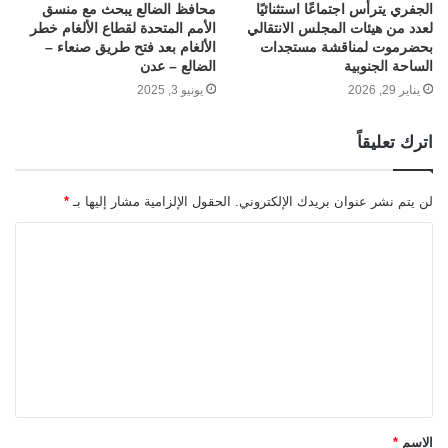
الجفري يترأس اجتماعًا استثنائيًا
محافظ الضالع يبحث مع منسق
لعدد من هيئات المجلس الانتقالي
الأمم المتحدة لقطاع الألغام خطر
بحضرموت لمناقشة مستجدات
الألغام بعد فتح طريق صنعاء –
الساحة الجنوبية
الضالع – عدن
يناير 29, 2026
يونيو 3, 2025
اترك تعليقاً
لن يتم نشر عنوان بريدك الإلكتروني.
الحقول الإلزامية مشار إليها بـ
*
ا
ل
ت
ع
ل
ي
ق
الاسم
*
*