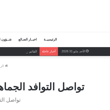
الرئيسيــة
اخبــار الضـالع
شــؤون ال
الأحد, مايو 31 2026
أخبار عاجلة
القائم بأعمال الأمين العام
الرئ
تواصل التوافد الجما
تواصل الت