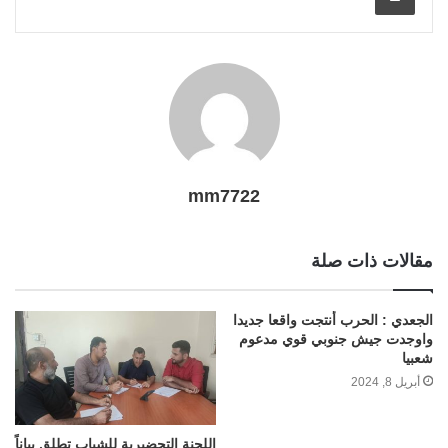
i
m
e
k
p
s
k
l
r
t
mm7722
مقالات ذات صلة
الجعدي : الحرب أنتجت واقعا جديدا
واوجدت جيش جنوبي قوي مدعوم
شعبيا
أبريل 8, 2024
اللجنة التحضيرية للشباب تطلق بياناً