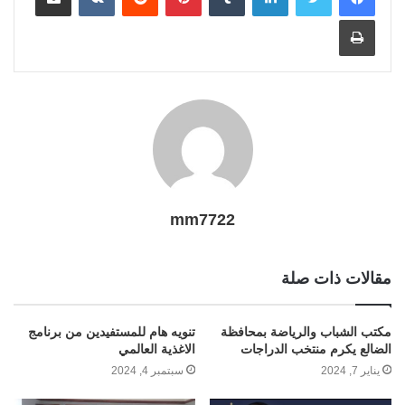
M
t
r
g
n
e
i
A
r
e
o
t
طباعة
a
a
e
g
r
n
p
e
r
o
i
m
e
k
p
s
k
l
r
t
mm7722
مقالات ذات صلة
مكتب الشباب والرياضة بمحافظة
تنويه هام للمستفيدين من برنامج
الضالع يكرم منتخب الدراجات
الاغذية العالمي
يناير 7, 2024
سبتمبر 4, 2024