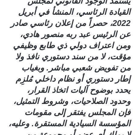
يُستمدّ الوجود القانوني لمجلس
القيادة الرئاسي، المنشأ في أبريل
2022، حصراً من إعلان رئاسي صادر
عن الرئيس عبد ربه منصور هادي،
ومن اعتراف دولي ذي طابع وظيفي
مؤقت، لا من سند دستوري نافذ ولا
من تفويض شعبي مباشر. وبغياب
إطار دستوري أو نظام داخلي مُلزِم
يحدد بوضوح آليات اتخاذ القرار،
وحدود الصلاحيات، وشروط التمثيل،
فإن المجلس يفتقر إلى مقومات
المؤسسة السيادية المستقرة. وعليه،
لا يملك أي عضو أو مجموعة من