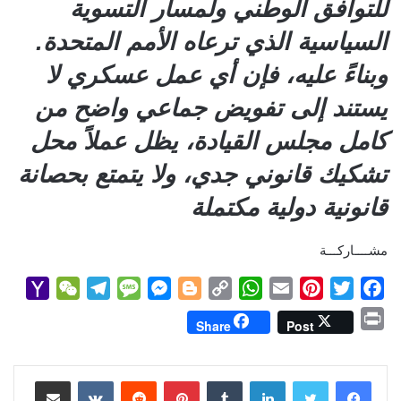
للتوافق الوطني ولمسار التسوية
السياسية الذي ترعاه الأمم المتحدة.
وبناءً عليه، فإن أي عمل عسكري لا
يستند إلى تفويض جماعي واضح من
كامل مجلس القيادة، يظل عملاً محل
تشكيك قانوني جدي، ولا يتمتع بحصانة
قانونية دولية مكتملة
مشــــاركـــة
Y
W
T
M
M
B
C
W
E
P
T
F
a
e
e
e
e
l
o
h
m
i
w
a
P
Share
Post
h
C
l
s
s
o
p
a
a
n
i
c
r
o
h
e
s
s
g
y
t
i
t
t
e
i
b
t
e
l
s
لينكدإن
L
g
e
بينتيريست
a
g
a
o
مشاركة عبر البريد
n