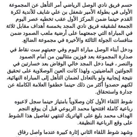
حسم فريق نادي الوصل الرياضي أمر التأهل عن المجموعة
الأولى في بطولة الأمير شعفل بن علي شايف للأندية لكرة
القدم حينما ضمن المركز الأول عقب تخطيه عصر اليوم
الجمعة لشقيقه فريق نادي المجد بخمسة أهداف مقابل ثلاثة
في المباراة التي جمعتهما على أرضية ملعب الصمود ضمن
منافسات الجولة الثالثة والأخيرة في مجموعة الضالع.
ودخل أبناء الوصل مباراة اليوم وفي جعبتهم ست نقاط في
صدارة المجموعة بعد فوزين متتاليين من أمام الصمود
والنصر ، فيما دخل المجد خالي الوفاض بعد خسارتين في
الجولتين الماضيتين، ولهذا كانت العين الوصلاوية على تحقيق
نتيجة إيجابية ولو بالتعادل لضمان التأهل إلى المباراة النهائية،
لكنهم حصدوا أكثر من ذلك حينما خطفوا العلامة الكاملة عن
جدارة واستحقاق.
شوط اللقاء الأول كان وصلاوياً بامتياز حينما سجل لاعبوه
رباعية كاملة افتتحها محمد الربوعي قبل أن يوقع النجم
الهداف محمد بليغ على الهاتريك لتنتهي تفاصيل هذا الشوط
على وقع الرباعية النظيفة.
وشهد شوط اللقاء الثاني إثارة كبيرة عندما واصل رفاق