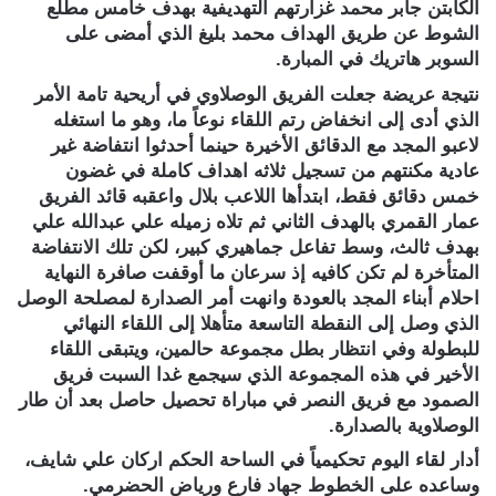
الكابتن جابر محمد غزارتهم التهديفية بهدف خامس مطلع
الشوط عن طريق الهداف محمد بليغ الذي أمضى على
السوبر هاتريك في المبارة.
نتيجة عريضة جعلت الفريق الوصلاوي في أريحية تامة الأمر
الذي أدى إلى انخفاض رتم اللقاء نوعاً ما، وهو ما استغله
لاعبو المجد مع الدقائق الأخيرة حينما أحدثوا انتفاضة غير
عادية مكنتهم من تسجيل ثلاثه اهداف كاملة في غضون
خمس دقائق فقط، ابتدأها اللاعب بلال واعقبه قائد الفريق
عمار القمري بالهدف الثاني ثم تلاه زميله علي عبدالله علي
بهدف ثالث، وسط تفاعل جماهيري كبير، لكن تلك الانتفاضة
المتأخرة لم تكن كافيه إذ سرعان ما أوقفت صافرة النهاية
احلام أبناء المجد بالعودة وانهت أمر الصدارة لمصلحة الوصل
الذي وصل إلى النقطة التاسعة متأهلا إلى اللقاء النهائي
للبطولة وفي انتظار بطل مجموعة حالمين، ويتبقى اللقاء
الأخير في هذه المجموعة الذي سيجمع غدا السبت فريق
الصمود مع فريق النصر في مباراة تحصيل حاصل بعد أن طار
الوصلاوية بالصدارة.
أدار لقاء اليوم تحكيمياً في الساحة الحكم اركان علي شايف،
وساعده على الخطوط جهاد فارع ورياض الحضرمي.