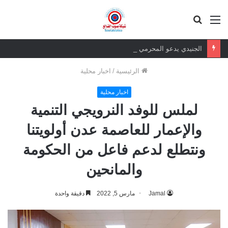
القائمة
بحث
عن
الجنيدي يدعو المحرمي وعلماء التيار السلفي إلى موقف واضح من الإساءة للزبيدي ويحذر من تداعيات الصمت
الرئيسية
/
اخبار محلية
اخبار محلية
لملس للوفد النرويجي التنمية
والإعمار للعاصمة عدن أولويتنا
ونتطلع لدعم فاعل من الحكومة
والمانحين
Jamal
مارس 5, 2022
دقيقة واحدة