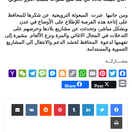
.
ومن جانبها عبرت المبعوثة النرويجية عن شكرها للمحافظ
على إتاحة هذه الفرصة للإطلاع على الأوضاع في عدن
وبشكل مباشر، وتحدثت عن مشاريع بلادها وحرصهم على
التدخلات في المجال الاغاثي والمرة ونزع الألغام مشيرة إلى
تفهمها لدعوة المحافظ لحشد الدعم والانتقال الى المشاريع
التنموية والمستدامة.
مشــــاركـــة
Y
W
T
M
M
B
C
W
E
P
T
F
a
e
e
e
e
l
o
h
m
i
w
a
P
Share
Post
h
C
l
s
s
o
p
a
a
n
i
c
r
o
h
e
s
s
g
y
t
i
t
t
e
i
b
t
e
l
s
لينكدإن
L
g
e
بينتيريست
a
g
a
o
مشاركة عبر البريد
n
M
t
r
g
n
e
i
A
r
e
o
t
طباعة
a
a
e
g
r
n
p
e
r
o
i
m
e
k
p
s
k