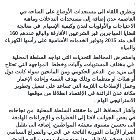
.
وتطرق اللقاء الى مستجدات الأوضاع على الساحة في
العاصمة عدن إضافة إلى مستجدات التدخلات وماهية
الاحتياجات والأولويات لعدن وكيفية الإسهام في معالجة
قضايا المهاجرين غير الشرعيين الأفارقة والبالغ عددهم 160
ألف منذ 2015 وتوفير الخدمات الأساسية على رأسها الكهرباء
والمياه .
واستعرض المحافظ التحديات التي تواجه السلطة المحلية
في مختلف المستويات، وآليات وخطط المواجهه التي تحتاج
إلى مزيد من الدعم الحكومي ومن المانحين سواء كانت دول
أو هيئات او منظمات وذلك بهدف التنمية وإعادة الإعمار
وعمل الإصلاحات اللازمة التي تساعد على تفعيل وتطوير
مكانة عدن الرائدة في الإقتصاد انطلاقا من موقعها
الاستراتيجي الهام .
وأشار المحافظ الى ما حققته السلطة المحلية من نجاحات
في بعض الجوانب لافتا إلى الخطوات و الإجراءات الهادفة
الى تحسين مستوى معيشة المواطنين، إضافة الى تقليل
أضرار الأزمات الدورية الناتجة عن الحرب والصراع السياسي
الذي تعيشه بلادنا في منذ سبع سنوات بسبب الغزو الحوثي