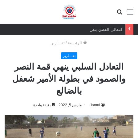
القائمة
بحث
عن
انتقالي القطن ينفذ زيارات عيدية لعدد من المشايخ والأعيان والشخصيات الاجتماعية بالمديرية
الرئيسية
/
تقـــارير
تقـــارير
التعادل السلبي ينهي قمة النصر
والصمود في بطولة الأمير شعفل
بالضالع
Jamal
مارس 5, 2022
دقيقة واحدة