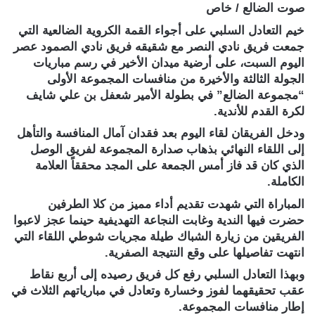
صوت الضالع / خاص
خيم التعادل السلبي على أجواء القمة الكروية الضالعية التي
جمعت فريق نادي النصر مع شقيقه فريق نادي الصمود عصر
اليوم السبت، على أرضية ميدان الأخير في رسم مباريات
الجولة الثالثة والأخيرة من منافسات المجموعة الأولى
“مجموعة الضالع” في بطولة الأمير شعفل بن علي شايف
لكرة القدم للأندية.
ودخل الفريقان لقاء اليوم بعد فقدان آمال المنافسة والتأهل
إلى اللقاء النهائي بذهاب صدارة المجموعة لفريق الوصل
الذي كان قد فاز أمس الجمعة على المجد محققاً العلامة
الكاملة.
المباراة التي شهدت تقديم أداء مميز من كلا الطرفين
حضرت فيها الندية وغابت النجاعة التهديفية حينما عجز لاعبوا
الفريقين من زيارة الشباك طيلة مجريات شوطي اللقاء التي
انتهت تفاصيلها على وقع النتيجة الصفرية.
وبهذا التعادل السلبي رفع كل فريق رصيده إلى أربع نقاط
عقب تحقيقهما لفوز وخسارة وتعادل في مبارياتهم الثلاث في
إطار منافسات المجموعة.