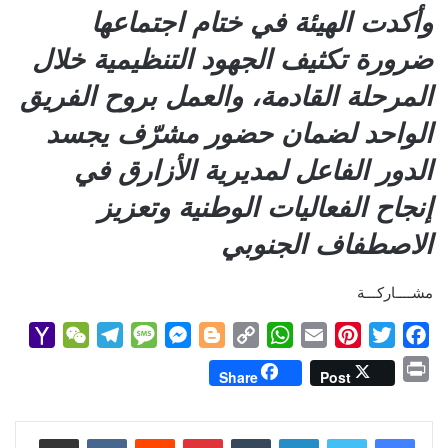
وأكدت الهيئة في ختام اجتماعها
ضرورة تكثيف الجهود التنظيمية خلال
المرحلة القادمة، والعمل بروح الفريق
الواحد لضمان حضور مشرّف يجسد
الدور الفاعل لمديرية الأزارق في
إنجاح الفعاليات الوطنية وتعزيز
الاصطفاف الجنوبي
مشــــاركـــة
Y
W
T
M
M
B
C
W
E
P
T
F
a
e
e
e
e
l
o
h
m
i
w
a
P
Share
Post
h
C
l
s
s
o
p
a
a
n
i
c
r
o
h
e
s
s
g
y
t
i
t
t
e
i
b
t
e
l
s
لينكدإن
L
g
e
بينتيريست
a
g
a
o
مشاركة عبر البريد
n