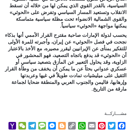
السياسية، بالقدر القوي الذي يمكن لها من خلاله أن تسقط
الانقلاب وتستعيد المسار السياسي وتفرض على «الحوثي»
والقوى الشمالية الانضواء تحت مظلة سياسية متماسكة
يمكنها مواجهة «الحوثي» سياسياً.
يحسب لدولة الإمارات صاحبة مقترح القرار الأممي أنها بذكاء
نجحت في فصل «الحوثي» عن إيران، وأجبرته للمرة الأولى
للتفكير بمنأى عن الإيرانيين ليقرر مصيره، مع الأخذ بالاعتبار
أن «الحوثي» قد يدفع باتجاه التصعيد، فهو المحشور في
الزاوية، وقد يحاول التعبير عن المأزق بتصعيد سياسي أو
عسكري عدواني بحثاً عن ما يمكن أن يخفف من وطأة القرار
الثقيل على ميليشيات تمادت طويلاً في غيها وعربدتها
وإرهابها، فاليمن والجنوب العربي والمنطقة ضحايا لجماعة
مارقة من التاريخ.
مشــــاركـــة
Y
W
T
M
M
B
C
W
E
P
T
F