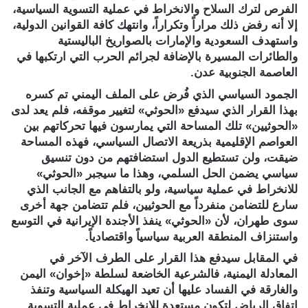
الفرص لترك السلاح والانخراط في عملية التسوية السياسية،
إلا أنه رفض ذلك مراراً وتكراراً، وانتهك كافة القوانين الدولية،
واستهدف السعودية والإمارات بالصواريخ الباليستية
والطائرات المسيرة بالإضافة لجرائم الحرب التي ارتكبها في
العاصمة الجنوبية عدن.
الجمود السياسي الذي فُرض على الملف اليمني تم كسره
بهذا القرار الذي سيدفع «الحوثي» لتغيير موقفه، فلم يعد لدى
«الحوثيين» تلك المساحة التي يمارسون فيها تحركاتهم بين
العواصم الإقليمية بذريعة الاتصال السياسي، فهذه المساحة
ضيقت، ولن تستطيع الدول استضافتهم من دون تنسيق
سياسي يضمن الحل السلمي، وهذا ما سيجبر «الحوثي»
للانخراط في عملية سياسية، ولو بالتفاهم مع الجانب الذي
سارع للتضامن منفرداً مع الحوثيين، فلم تتضامن جهة أخرى
سوى طهران، لأن «الحوثي» ينفذ الأجندة الإيرانية في التوسع
واستنزاف المنطقة العربية سياسياً واقتصادياً.
في المقابل سيدفع هذا القرار على الطرف الآخر في
المعادلة اليمنية، فالشرعية الخاضعة لسلطة «إخوان» اليمن
والغارقة في الفساد عليها أن تعيد الهيكلة السياسية وتنفذ
اتفاق الرياض لتكون مستعدة للانخراط في عملية التسوية