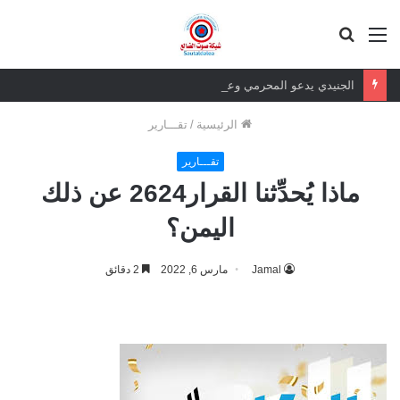
القائمة
بحث
عن
الجنيدي يدعو المحرمي وعلماء التيار السلفي إلى موقف واضح من الإساءة للزبيدي ويحذر من تداعيات الصمت
الرئيسية
/
تقـــارير
تقـــارير
ماذا يُحدِّثنا القرار2624 عن ذلك
اليمن؟
Jamal
مارس 6, 2022
2 دقائق