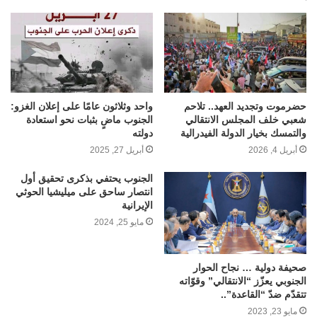
حضرموت وتجديد العهد.. تلاحم
واحد وثلاثون عامًا على إعلان الغزو:
شعبي خلف المجلس الانتقالي
الجنوب ماضٍ بثبات نحو استعادة
والتمسك بخيار الدولة الفيدرالية
دولته
أبريل 4, 2026
أبريل 27, 2025
الجنوب يحتفي بذكرى تحقيق أول
انتصار ساحق على ميليشيا الحوثي
الإيرانية
مايو 25, 2024
صحيفة دولية … نجاح الحوار
الجنوبي يعزّز “الانتقالي” وقوّاته
تتقدّم ضدّ “القاعدة”..
مايو 23, 2023