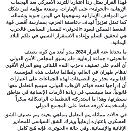
فهذا القرار يمثل رداً اعتبارياً للتردد الأميركي بعد الهجمات
الإرهابية «الحوثية» على الإمارات، وصفعة مؤلمة لمن شكك
في المواقف الإماراتية ومنهجيتها في اليمن جنوبه وشماله،
كما تمثل تعزيزاً لهدف «عاصفة الحزم» بممارسة أقصى قوة
الضغط الممكن ليعود «الحوثي» للمسار السياسي فالحرب
هي لتحقيق السلم وإعادة الاستقرار النسبي في تلكم البلاد
اليمانية.
ما يحدثنا عنه القرار 2624 يبدو أبعد من كونه يصنف
«الحوثي» جماعة إرهابية، فلم يسبق لمجلس الأمن الدولي
أن أقدم على تصنيف «حزب الله» اللبناني وهو الذراع الأقوى
لنظام طهران في العالم، ولطالما تعاملت هذه المؤسسة
القانونية بحذر مع التصنيفات لهذه الجماعات على اعتبارات
أن إدراجها تحت قوائم الإرهاب الدولي، سيمنع التعامل معها
قانونياً، مما سيتسبب في زيادة الأزمات الإنسانية في مناطق
سيطرتها، وهذا ما استدركته التنظيمات الراديكالية مبكراً
واستخدمته كورقة ضغط على المجتمع الدولي.
في حالات مماثلة يتم التعامل بتماهي بحيث يتم تصنيف الشق
العسكري باعتباره إرهابياً ويترك الشق السياسي للمحاذير
الإغاثية والإنسانية. وفي حالة «الحوثي»، فإنه مُنح كامل