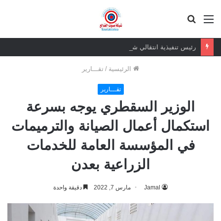
القائمة
بحث
عن
رئيس تنفيذية انتقالي شبام يزور الشيخ عرفان عبود حم
الرئيسية
/
تقـــارير
تقـــارير
الوزير السقطري يوجه بسرعة
استكمال أعمال الصيانة والترميمات
في المؤسسة العامة للخدمات
الزراعية بعدن
Jamal
مارس 7, 2022
دقيقة واحدة