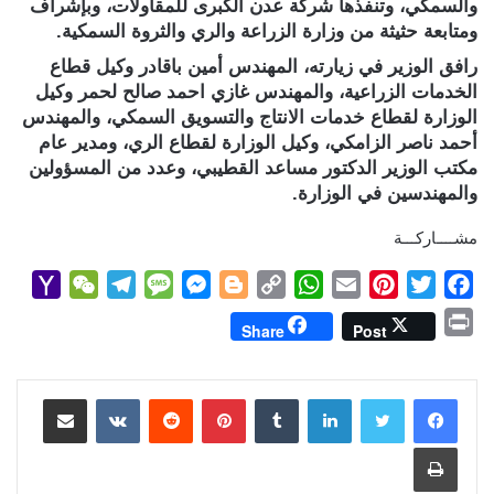
والسمكي، وتنفذها شركة عدن الكبرى للمقاولات، وبإشراف
ومتابعة حثيثة من وزارة الزراعة والري والثروة السمكية.
رافق الوزير في زيارته، المهندس أمين باقادر وكيل قطاع
الخدمات الزراعية، والمهندس غازي احمد صالح لحمر وكيل
الوزارة لقطاع خدمات الانتاج والتسويق السمكي، والمهندس
أحمد ناصر الزامكي، وكيل الوزارة لقطاع الري، ومدير عام
مكتب الوزير الدكتور مساعد القطيبي، وعدد من المسؤولين
والمهندسين في الوزارة.
مشــــاركـــة
Y
W
T
M
M
B
C
W
E
P
T
F
a
e
e
e
e
l
o
h
m
i
w
a
P
Share
Post
h
C
l
s
s
o
p
a
a
n
i
c
r
o
h
e
s
s
g
y
t
i
t
t
e
i
b
t
e
l
s
لينكدإن
L
g
e
بينتيريست
a
g
a
o
مشاركة عبر البريد
n
M
t
r
g
n
e
i
A
r
e
o
t
طباعة
a
a
e
g
r
n
p
e
r
o
i
m
e
k
p
s
k