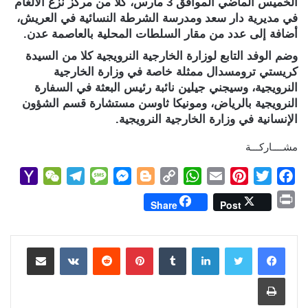
الخميس الماضي الموافق 3 مارس، كلا من مركز نزع الألغام
في مديرية دار سعد ومدرسة الشرطة النسائية في العريش،
أضافة إلى عدد من مقار السلطات المحلية بالعاصمة عدن.
وضم الوفد التابع لوزارة الخارجية النرويجية كلا من السيدة
كريستي ترومسدال ممثلة خاصة في وزارة الخارجية
النرويجية، وسيجني جيلين نائبة رئيس البعثة في السفارة
النرويجية بالرياض، ومونيكا ثاوسن مستشارة قسم الشؤون
الإنسانية في وزارة الخارجية النرويجية.
مشــــاركـــة
Y
W
T
M
M
B
C
W
E
P
T
F
a
e
e
e
e
l
o
h
m
i
w
a
P
Share
Post
h
C
l
s
s
o
p
a
a
n
i
c
r
o
h
e
s
s
g
y
t
i
t
t
e
i
b
t
e
l
s
لينكدإن
L
g
e
بينتيريست
a
g
a
o
مشاركة عبر البريد
n
M
t
r
g
n
e
i
A
r
e
o
t
طباعة
a
a
e
g
r
n
p
e
r
o
i
m
e
k
p
s
k