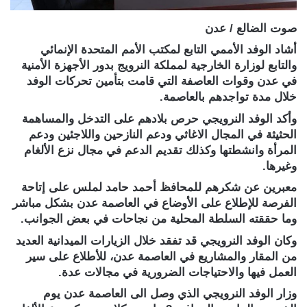
صوت الضالع / عدن
أشاد الوفد الأممي التابع لمكتب الأمم المتحدة الإنمائي
والتابع لوزارة الخارجية لمملكة النرويج بدور الأجهزة الأمنية
في عدن وقوات العاصفة التي قامت بتأمين تحركات الوفد
خلال مدة تواجدهم بالعاصمة.
وأكد الوفد النرويجي حرص بلادهم على التدخل والمساهمة
الحثيثة في المجال الاغاثي ودعم النازحين واللاجئين ودعم
المرأة وانشطتها وكذلك تقديم الدعم في مجال نزع الألغام
وغيرها.
معبرين عن شكرهم للمحافظ أحمد حامد لملس على إتاحة
الفرصة للإطلاع على الأوضاع في العاصمة عدن بشكل مباشر
وما حققته السلطة المحلية من نجاحات في بعض الجوانب.
وكان الوفد النرويجي قد تفقد خلال الزيارات الميدانية العديد
من المقار والمشاريع في العاصمة عدن، للأطلاع على سير
العمل فيها والاحتياجات الضرورية في مجالات عدة.
وزار الوفد النرويجي الذي وصل الى العاصمة عدن يوم