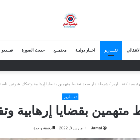
انتقالي
تقـــارير
اخبـار دوليـة
مجتمــع
حديث الصورة
فيــديو
 يعزي بوفاة الشيخ أبو بكر أحمد علي بن مسعود القاضي
رئيسية
/
تقـــارير
/
شرطة دار سعد تضبط متهمين بقضايا إرهابية وتفكك عبوتين ناسف
تقـــارير
تهمين بقضايا إرهابية وتف
Jamal
مارس 8, 2022
دقيقة واحدة