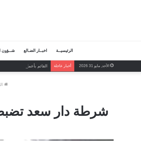
الرئيسيــة
اخبــار الضـالع
شــؤون ال
الأحد, مايو 31 2026
أخبار عاجلة
القائم بأعمال الأمين العام
ال
شرطة دار سعد تضبط م