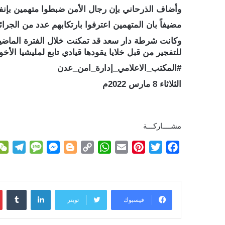
وأضاف الذرحاني بإن رجال الأمن ضبطوا متهمين بإ
مضيفاً بان المتهمين اعترفوا بارتكابهم عدد من الجرائ
وكانت شرطة دار سعد قد تمكنت خلال الفترة الماضية
للتفجير من قبل خلايا يقودها قيادي تابع لمليشيا الأخو
#المكتب_الاعلامي_إدارة_امن_عدن
الثلاثاء 8 مارس 2022م
مشــــاركـــة
T
M
M
B
C
W
E
P
T
F
e
e
e
l
o
h
m
i
w
a
l
s
s
o
p
a
a
n
i
c
e
s
s
g
y
t
i
t
t
e
لينكدإن
g
a
e
g
L
s
l
e
t
b
فيسبوك
تويتر
r
g
n
e
i
A
r
e
o