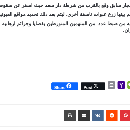
نفجار سابق وقع بالقرب من شرطة دار سعد حيث اسفر عن سقوط 
م بينها زرع عبوات ناسفة أخرى، ليتم بعد ذلك تحديد مواقع العبوتي
 من ضبط عدد من المتهمين المتورطين بقضايا وجرائم ارهابية ب
ان.
P
Y
W
Share
Post
r
a
e
i
h
C
n
o
h
بينتيريست
مشاركة عبر البريد
طباعة
t
o
a
M
t