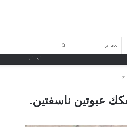
بحث
عن
تين.
كك عبوتين ناسفتين.