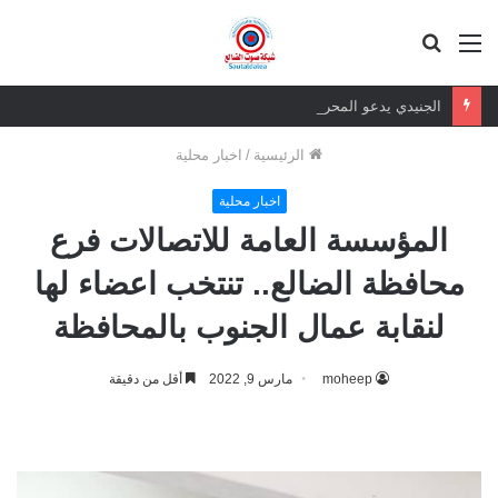
القائمة
بحث
عن
الجنيدي يدعو المحرمي وعلماء التيار السلفي إلى موقف واضح من الإساءة للزبيدي ويحذر من تداعيات الصمت
الرئيسية
/
اخبار محلية
اخبار محلية
المؤسسة العامة للاتصالات فرع
محافظة الضالع.. تنتخب اعضاء لها
لنقابة عمال الجنوب بالمحافظة
moheep
مارس 9, 2022
أقل من دقيقة