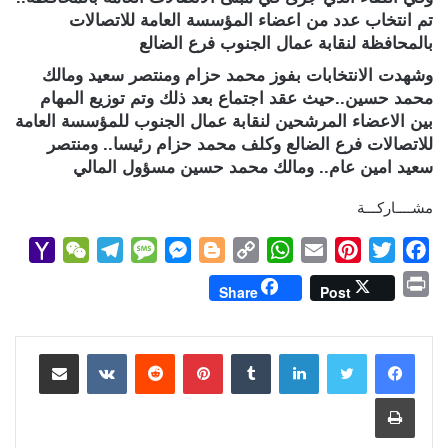
تم انتخاب عدد من اعضاء المؤسسة العامة للاتصالات
بالمحافظة لنقابة عمال الجنوب فرع الضالع
وشهدت الانتخابات بفوز محمد حزام ومنتصر سعيد ومالك
محمد حسين..حيث عقد اجتماع بعد ذلك وتم توزيع المهام
بين الاعضاء المرشحين لنقابة عمال الجنوب للمؤسسة العامة
للاتصالات فرع الضالع وكلف محمد حزام رئيسا.. ومنتصر
سعيد امين عام.. ومالك محمد حسين مسؤول المالي
مشــــاركـــة
Y
W
T
M
M
B
C
W
E
P
T
F
a
e
e
e
e
l
o
h
m
i
w
a
P
Share
Post
h
C
l
s
s
o
p
a
a
n
i
c
r
o
h
e
s
s
g
y
t
i
t
t
e
i
b
t
e
l
s
لينكدإن
L
g
e
بينتيريست
a
g
a
o
مشاركة عبر البريد
n
M
t
r
g
n
e
i
A
r
e
o
t
طباعة
a
a
e
g
r
n
p
e
r
o
i
m
e
k
p
s
k