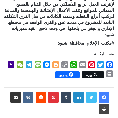
لإنترنت الجيل الرابع اللاسلكي من خلال القيام بالمسح
الميداني للمواقع وتنفيذ الأعمال الإنشائية والهندسية والمدنية
لتركيب أبراج التغطية وتمديد الكابلات من قبل الفرق المُكلفة
التابعة للمشروع في مدينة عتق والقرى الواقعة في محيطها
الإداري والجغرافي يلحقها -في وقت لاحق- بقية مديريات
شبوة.
#مكتب_الإعلام_محافظة_شبوة
مشــــاركـــة
Y
W
T
M
M
B
C
W
E
P
T
F
a
e
e
e
e
l
o
h
m
i
w
a
P
Share
Post
h
C
l
s
s
o
p
a
a
n
i
c
r
o
h
e
s
s
g
y
t
i
t
t
e
i
b
t
e
l
s
لينكدإن
L
g
e
بينتيريست
a
g
a
o
مشاركة عبر البريد
n
M
t
r
g
n
e
i
A
r
e
o
t
طباعة
a
a
e
g
r
n
p
e
r
o
i
m
e
k
p
s
k