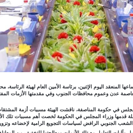
ها المنعقد اليوم الإثنين، برئاسة الأمين العام لهيئة الرئاسة، 
عاصمة عدن وعموم محافظات الجنوب وفي مقدمتها الأزمات المفت
س في حكومة المناصفة، ناقشت الهيئة مسببات أزمة المشتقات الن
لة قدمها وزراء المجلس في الحكومة لخصت أهم مسببات تلك الأزما
ب الجنوبي الرافض لسياسات التجويع الرامية لإخضاعه وتزوير 
 وآليات التعامل مع تلك الأزمات ومعالجتها للتخفيف من المعاناة