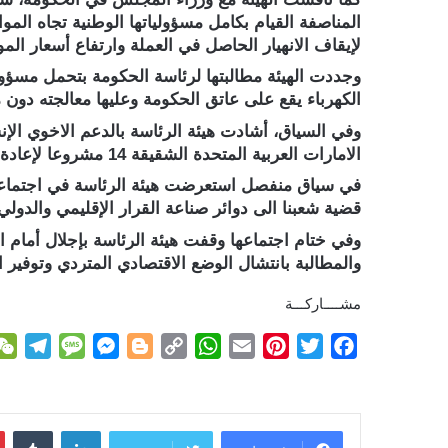
المناصفة القيام بكامل مسؤولياتها الوطنية تجاه الم
لإيقاف الانهيار الحاصل في العملة وارتفاع أسعار المو
وجددت الهيئة مطالبتها لرئاسة الحكومة بتحمل مسؤول
الكهرباء يقع على عاتق الحكومة وعليها معالجته دون
وفي السياق، أشادت هيئة الرئاسة بالدعم الاخوي الإن
الامارات العربية المتحدة الشقيقة 14 مشروعا لإعادة تأهيل قطاع المياه والصرف الصحي والتي دشنها محافظ العاصمة يوم أمس.
في سياق منفصل استعرضت هيئة الرئاسة في اجتماعها
قضية شعبنا الى دوائر صناعة القرار الإقليمي والدولي
وفي ختام اجتماعها وقفت هيئة الرئاسة بإجلال أمام
والمطالبة بانتشال الوضع الاقتصادي المتردي وتوفير 
مشــــاركـــة
T
M
M
B
C
W
E
P
T
F
e
e
e
l
o
h
m
i
w
a
l
s
s
o
p
a
a
n
i
c
e
s
s
g
y
t
i
t
t
e
لينكدإن