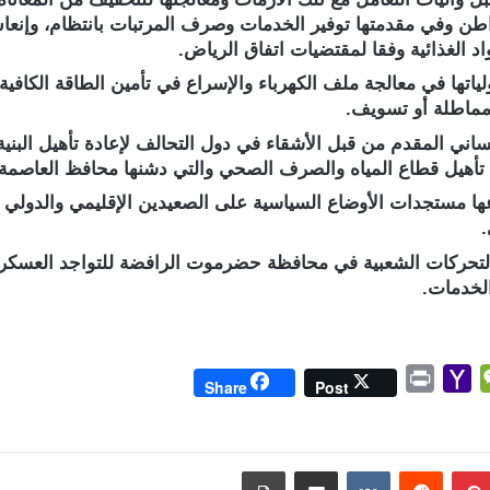
واطن وفي مقدمتها توفير الخدمات وصرف المرتبات بانتظام، وإنعاش 
اد الغذائية وفقا لمقتضيات اتفاق الرياض.
ياتها في معالجة ملف الكهرباء والإسراع في تأمين الطاقة الكافي
 مماطلة أو تسويف.
ساني المقدم من قبل الأشقاء في دول التحالف لإعادة تأهيل البنية
 مستجدات الأوضاع السياسية على الصعيدين الإقليمي والدولي 
.
 التحركات الشعبية في محافظة حضرموت الرافضة للتواجد العسكري
الخدمات.
P
Y
W
Share
Post
r
a
e
i
h
C
n
o
h
بينتيريست
مشاركة عبر البريد
طباعة