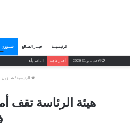
الرئيسيــة
اخبــار الضـالع
شــؤون ال
الأحد, مايو 31 2026
أخبار عاجلة
القائم بأعمال الأمين العام
الرئيسية
/
شــؤون ال
هيئة الرئاسة تقف أم
ف