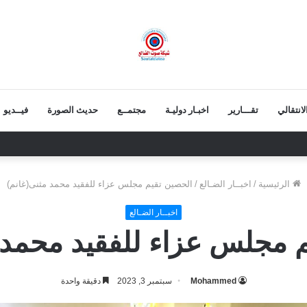
انتقالي
تقـــارير
اخبـار دوليـة
مجتمــع
حديث الصورة
فيــديو
 يعزي بوفاة الشيخ أبو بكر أحمد علي بن مسعود القاضي
الرئيسية
/
اخبــار الضـالع
/
الحصين تقيم مجلس عزاء للفقيد محمد مثنى(غانم)
اخبــار الضـالع
 مجلس عزاء للفقيد محمد 
Mohammed
سبتمبر 3, 2023
دقيقة واحدة