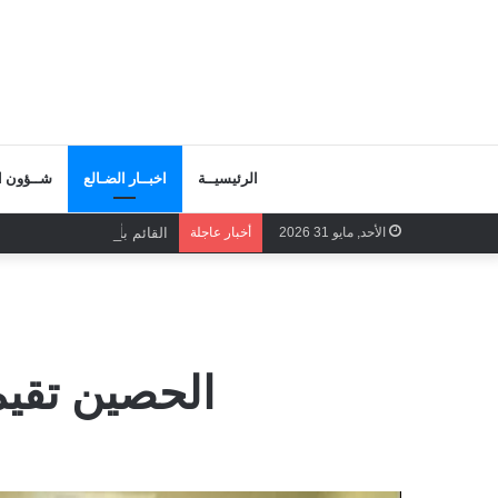
الرئيسيــة
اخبــار الضـالع
شــؤون ال
الأحد, مايو 31 2026
أخبار عاجلة
القائم بأعمال الأمين العام
الحصين تقيم