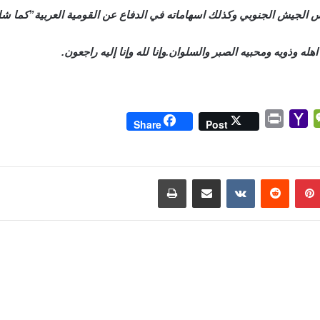
س الجيش الجنوبي وكذلك اسهاماته في الدفاع عن القومية العربية”كما شار
له وذويه ومحبيه الصبر والسلوان.وإنا لله وإنا إليه راجعون.
P
Y
W
Share
Post
r
a
e
i
h
C
n
o
h
بينتيريست
مشاركة عبر البريد
طباعة
t
o
a
M
t
a
i
l