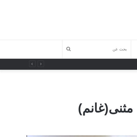
بحث
عن
مثنى(غانم)