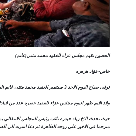
الحصين تقيم مجلس عزاء للفقيد محمد مثنى(غانم)
خاص- فؤاد هرهره
توفى صباح اليوم الاحد 3 سبتمبر العقيد محمد مثنى غانم الحصيني في منزله اثر مرض المت به عن عمر يناهز الثمانون عام قضى معظم حياته في خدمة الوطن.
وقد اقيم ظهر اليوم مجلس عزاء للفقيد حضره عدد من قياد
حيث تحدث الاخ زياد حيدره نائب رئيس المجلس الانتقالي بم
مترحما في الاخير على روحه الطاهرة ثم دعا اسرته الى الص