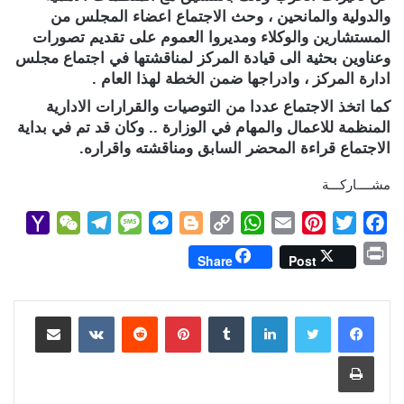
والدولية والمانحين ، وحث الاجتماع اعضاء المجلس من
المستشارين والوكلاء ومديروا العموم على تقديم تصورات
وعناوين بحثية الى قيادة المركز لمناقشتها في اجتماع مجلس
ادارة المركز ، وادراجها ضمن الخطة لهذا العام .
كما اتخذ الاجتماع عددا من التوصيات والقرارات الادارية
المنظمة للاعمال والمهام في الوزارة .. وكان قد تم في بداية
الاجتماع قراءة المحضر السابق ومناقشته واقراره.
مشــــاركـــة
Y
W
T
M
M
B
C
W
E
P
T
F
a
e
e
e
e
l
o
h
m
i
w
a
P
Share
Post
h
C
l
s
s
o
p
a
a
n
i
c
r
o
h
e
s
s
g
y
t
i
t
t
e
i
b
t
e
l
s
لينكدإن
L
g
e
بينتيريست
a
g
a
o
مشاركة عبر البريد
n
M
t
r
g
n
e
i
A
r
e
o
t
طباعة
a
a
e
g
r
n
p
e
r
o
i
m
e
k
p
s
k