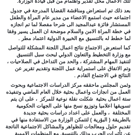
تلك الاعمال محل تقدير واهتمام من قبل قيادة الوزارة.
بعد ذلك تم استعراض ومناقشة القضايا المدرجة في جدول
اجتماعه حيث استمع الاعضاء من مدير عام المرأة والطفل
المستشار فائزة عبدالمجيد الى شرحا مفصلا لما تم انجازه
في خطة المراة الامن والسلام موضحة ان العمل يسير وفقا
لما خطط له بالتنسيق مع الخبيرة الدولية اعتماد مطر .
كما استعرض الاجتماع نتائج اعمال اللجنة المشكلة للتواصل
مع وزارة التخطيط والتعاون الدولي لبحث سبل التنسيق
لتنفيذ المهام المشتركة ، والحد من التداخل في الصلاحيات ،
وتم الاتفاق على استمراية عمل اللجنة وتقديم تقرير عن
النتائج في الاجتماع القادم .
وثمن المجلس ماحققه مركز الدراسات الاجتماعية وبحوث
العمل من انجازات واعمال بحثية خلال العام الماضي وتنفيذه
ستة اعمال بحثية شكلت نقلة نوعية للمركز ، على ان يتم
تسويقها اعلاميا وتوزيع نسخ منها على الجهات الحكومية
المختلفة ، والعمل على اعداد دراسات بحثية جديدة
بالطريقة ( البؤرية ) لتتمكن الوزارة من الاستفادة منها في
تقديم حلول ومعالجات للظواهر والمشاكل الاجتماعية الناتجة
عن ثأثيرات الحرب وذلك بالتنسيق مع المنظمات الاممية