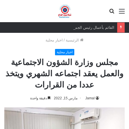
القائمة
بحث
عن
القائم بأعمال رئيس الجمعية الوطنية يزور المناضل حسين ناجي ويطمئن على صحته
الرئيسية
/
اخبار محلية
اخبار محلية
مجلس وزارة الشؤون الاجتماعية
والعمل يعقد اجتماعه الشهري ويتخذ
عددا من القرارات
Jamal
مارس 15, 2022
دقيقة واحدة