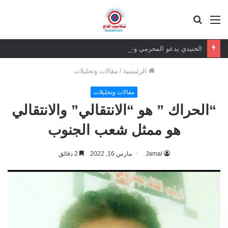
القائمة
بحث
عن
الجنيدي يدعو المحرمي وعلماء التيار السلفي إلى موقف واضح من الإساءة للزبيدي ويحذر من تداعيات الصمت
الرئيسية
/
مقالات وتحليلات
مقالات وتحليلات
“الحراك ” هو “الانتقالي” والانتقالي
هو ممثل شعب الجنوب
Jamal
مارس 16, 2022
2 دقائق