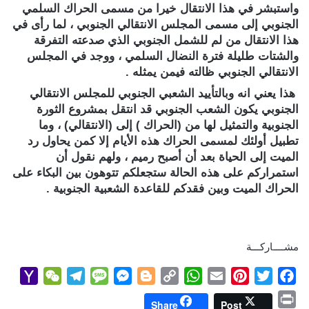
واستبشر في هذا الانتقال خيرا من مسمى الحراك السلمي
الجنوبي إلى مسمى المجلس الانتقالي الجنوبي ، لما رأى في
هذا الانتقال من لم للشمل الجنوبي الذي صدعته التفرقة
والشتات طليلة فترة النضال السلمي ، ووجد في المجلس
الانتقالي الجنوبي ظالته فيمن يمثله .
هذا يعني انه وبالتأييد الشعبي الجنوبي للمجلس الانتقالي
الجنوبي يكون الشعب الجنوبي قد انتقل بمشروع الثورة
الجنوبية والتمثيل لها من (الحراك ) إلى (الانتقالي) ، وما
تطبيل أولئك لمسمى الحراك هذه الأيام إلا كمن يحاول رد
الميت إلى الحياة بعد أن أصبح رميم ، ولهم نقول أن
استمراركم على هذه الحالة ستجعلكم تتوهون بين البكاء على
الحراك الميت وبين فقدكم للقاعدة الشعبية الجنوبية .
مشــــاركـــة
Y
W
T
M
M
B
C
W
E
P
T
F
a
e
e
e
e
l
o
h
m
i
w
a
P
Share
Post