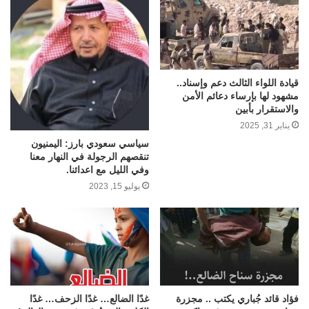
قيادة اللواء الثالث دعم وإسناد..
مشهود لها بإرساء دعائم الأمن
والاستقرار بأبين
يناير 31, 2025
سياسي سعودي بارز: اليمنيون
تنقصهم الرجولة في النهار معنا
وفي الليل مع اعدائنا.
يوليو 15, 2023
فؤاد قائد جُباري يكتب .. مجزرة
غدًا الضالع… غدًا الزحف… غدًا